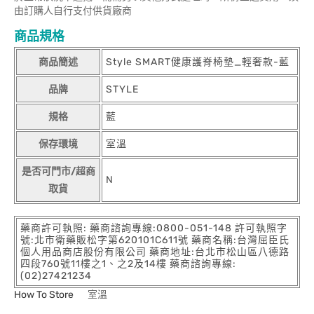
由訂購人自行支付供貨廠商
商品規格
商品簡述
Style SMART健康護脊椅墊_輕奢款-藍
品牌
STYLE
規格
藍
保存環境
室溫
是否可門市/超商
N
取貨
藥商許可執照: 藥商諮詢專線:0800-051-148 許可執照字
號:北市衛藥販松字第620101C611號 藥商名稱:台灣屈臣氏
個人用品商店股份有限公司 藥商地址:台北市松山區八德路
四段760號11樓之1、之2及14樓 藥商諮詢專線:
(02)27421234
How To Store
室溫