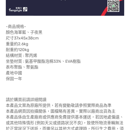
-商品規格-
顏色海軍藍、子夜黑
尺寸37x45x38cm
重量約2.6kg
耐重約120kg
結構材質 : 聚丙烯
坐墊材質 : 氨基甲酸酯泡棉33%、EVA樹脂
表布聚酯、聚氨酯
產地中國
保固一年
請於購買前請詳細閱讀
本產品文案為原廠所提供，若有變動敬請參照實際商品為準
本產品網頁因拍攝關係，圖檔略有差異，實際以廠商出貨為主
本產品係由生產廠商或供應商免費提供基本運送，若因地處偏遠、
或其他特殊情形 (例如天災或道路狀況不良)，致使所物流車輛無法
於正常狀況下送抵，而需另以其他方式處理時，所衍生之費用，須