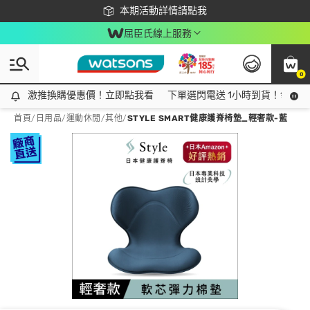
下載app最高回饋$350
本期活動詳情請點我
屈臣氏線上服務
0
激推換購優惠價！立即點我看
激推換購優惠價！立即點我看
下單選閃電送 1小時到貨！領神券
首頁
/
日用品
/
運動休閒
/
其他
/
STYLE SMART健康護脊椅墊_輕奢款-藍