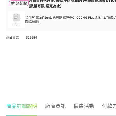
凡購買日落恩賜/綠萃淨商品滿$499即贈玫瑰果錠(10錠
滿額贈
(數量有限,送完為止)
贈 [1件] (贈品)Sun日落恩賜 緩釋型C 1000MG Plus玫瑰果錠(10錠/
條款及細則
商品貨號
325684
商品詳細說明
廠商資訊
優惠活動
付款