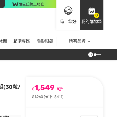
屈臣氏線上服務
0
嗨！您好
我的購物袋
休閒
箱購專區
隱形眼鏡
所有品牌
1,549
(30粒/
$
8折
$1,960
(省下: $411)