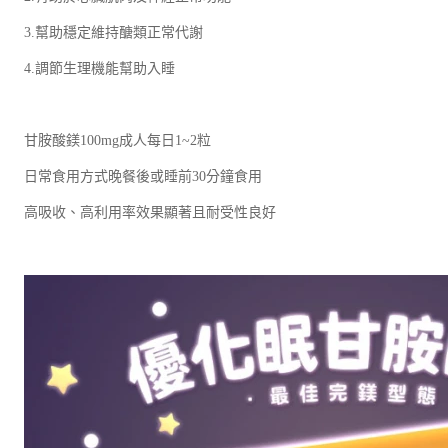
3.幫助穩定維持醣類正常代謝
4.調節生理機能幫助入睡
甘胺酸鎂100mg成人每日1~2粒
日常食用方式晚餐後或睡前30分鐘食用
高吸收、高利用率效果顯著且耐受性良好