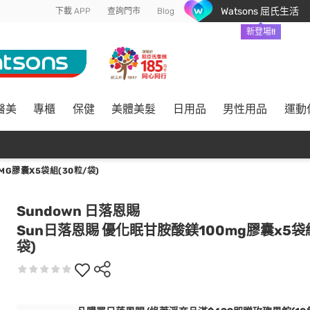
Watsons 屈氏生活
下載 APP
查詢門市
Blog
新登場!!
醫美
專櫃
保健
美體美髮
日用品
男性用品
運動
G膠囊X5袋組(30粒/袋)
Sundown 日落恩賜
Sun日落恩賜 優化眠甘胺酸鎂100mg膠囊x5袋組
袋)