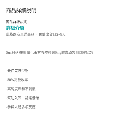
商品詳細說明
商品詳細說明
詳細介紹
此為廠商直送商品， 預計出貨日2-5天
Sun日落恩賜 優化眠甘胺酸鎂100mg膠囊x5袋組(30粒/袋)
-最佳完鎂型態
-80%高吸收率
-高純度溫和不刺激
-幫助入睡、舒緩情緒
-參與人體多項反應