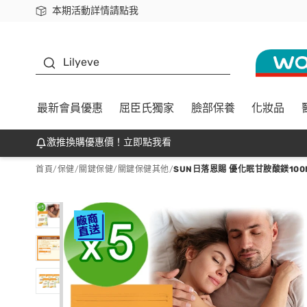
本期活動詳情請點我
下載app最高回饋$350
K beauty
Lilyeve
最新會員優惠
屈臣氏獨家
臉部保養
化妝品
激推換購優惠價！立即點我看
首頁
/
保健
/
關鍵保健
/
關鍵保健其他
/
SUN日落恩賜 優化眠甘胺酸鎂100M