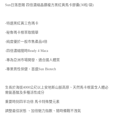
Sun日落恩賜 四倍濃縮晶鑽複方黑紅黃馬卡膠囊(30粒/袋)
-特選黑紅黃三色瑪卡
-秘魯瑪卡根萃取精華
-純度優於一般市售產品4倍
-四倍濃縮隨時Ready 4 Maca
-專為亞洲市場開發、適合國人體質
-專業男性保健、首選Sun Biotech
生長於海拔4000公尺以上安地斯山脈高原、天然馬卡根富含人體必
需氨基酸及多種活性成分
重要時刻四半功倍 馬卡特殊雙元素
調整最佳狀態 、加倍魅力指數、隨時備戰不洩氣