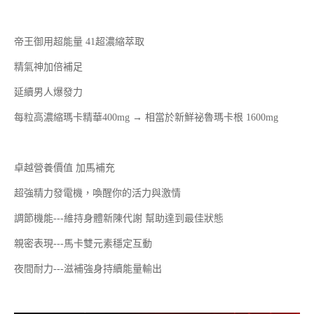
帝王御用超能量 41超濃縮萃取
精氣神加倍補足
延續男人爆發力
每粒高濃縮瑪卡精華400mg → 相當於新鮮祕魯瑪卡根 1600mg
卓越營養價值 加馬補充
超強精力發電機，喚醒你的活力與激情
調節機能---維持身體新陳代謝 幫助達到最佳狀態
親密表現---馬卡雙元素穩定互動
夜間耐力---滋補強身持續能量輸出