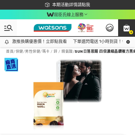
下載app最高回饋$350
本期活動詳情請點我
屈臣氏線上服務
0
激推換購優惠價！立即點我看
激推換購優惠價！立即點我看
下單選閃電送 1小時到貨！領神券
首頁
/
保健
/
男性保健
/
瑪卡 / 鋅 / 精氨酸
/
SUN日落恩賜 四倍濃縮晶鑽複方黑紅