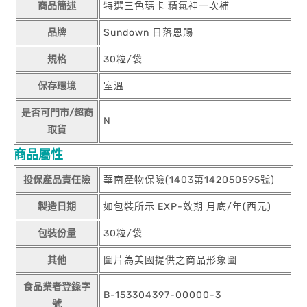
商品簡述
特選三色瑪卡 精氣神一次補
品牌
Sundown 日落恩賜
規格
30粒/袋
保存環境
室溫
是否可門市/超商
N
取貨
商品屬性
投保產品責任險
華南產物保險(1403第142050595號)
製造日期
如包裝所示 EXP-效期 月底/年(西元)
包裝份量
30粒/袋
其他
圖片為美國提供之商品形象圖
食品業者登錄字
B-153304397-00000-3
號