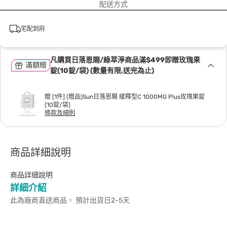
配送方式
宅配到府
凡購買日落恩賜/綠萃淨商品滿$499即贈玫瑰果
滿額贈
錠(10錠/袋) (數量有限,送完為止)
贈 [1件] (贈品)Sun日落恩賜 緩釋型C 1000MG Plus玫瑰果錠
(10錠/袋)
條款及細則
商品詳細說明
商品詳細說明
詳細介紹
此為廠商直送商品， 預計出貨日2-5天