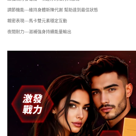
調節機能---維持身體新陳代謝 幫助達到最佳狀態
親密表現---馬卡雙元素穩定互動
夜間耐力---滋補強身持續能量輸出