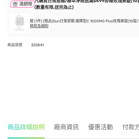
凡購買日落恩賜/綠萃淨商品滿$499即贈玫瑰果錠(10錠
滿額贈
(數量有限,送完為止)
贈 [1件] (贈品)Sun日落恩賜 緩釋型C 1000MG Plus玫瑰果錠(10錠/
條款及細則
商品貨號
325841
商品詳細說明
廠商資訊
優惠活動
付款