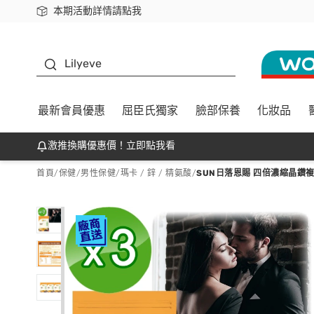
本期活動詳情請點我
下載app最高回饋$350
K beauty
Lilyeve
最新會員優惠
屈臣氏獨家
臉部保養
化妝品
激推換購優惠價！立即點我看
首頁
/
保健
/
男性保健
/
瑪卡 / 鋅 / 精氨酸
/
SUN日落恩賜 四倍濃縮晶鑽複