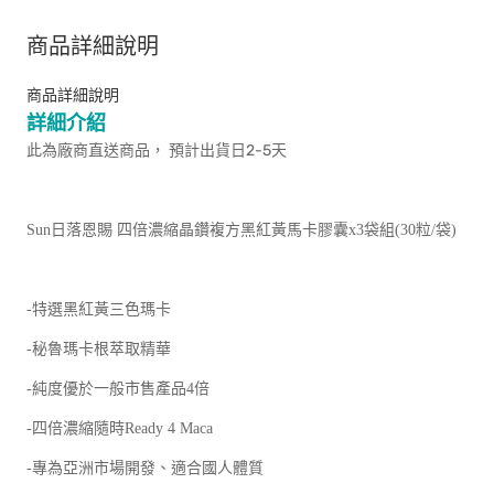
商品詳細說明
商品詳細說明
詳細介紹
此為廠商直送商品， 預計出貨日2-5天
Sun日落恩賜 四倍濃縮晶鑽複方黑紅黃馬卡膠囊x3袋組(30粒/袋)
-特選黑紅黃三色瑪卡
-秘魯瑪卡根萃取精華
-純度優於一般市售產品4倍
-四倍濃縮隨時Ready 4 Maca
-專為亞洲市場開發、適合國人體質