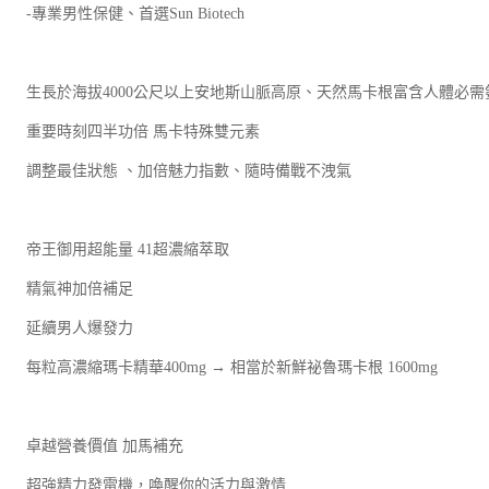
-專業男性保健、首選Sun Biotech
生長於海拔4000公尺以上安地斯山脈高原、天然馬卡根富含人體必
重要時刻四半功倍 馬卡特殊雙元素
調整最佳狀態 、加倍魅力指數、隨時備戰不洩氣
帝王御用超能量 41超濃縮萃取
精氣神加倍補足
延續男人爆發力
每粒高濃縮瑪卡精華400mg → 相當於新鮮祕魯瑪卡根 1600mg
卓越營養價值 加馬補充
超強精力發電機，喚醒你的活力與激情