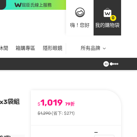
屈臣氏線上服務
0
嗨！您好
我的購物袋
休閒
箱購專區
隱形眼鏡
所有品牌
1,019
x3袋組
$
79折
$1,290
(省下: $271)