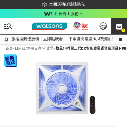
下載app最高回饋$350
本期活動詳情請點我
屈臣氏線上服務
0
激推換購優惠價！立即點我看
激推換購優惠價！立即點我看
下單選閃電送 1小時到貨！領神券
首頁
/
日用品
/
家用百貨
/
小家電
/
勳風14吋第二代DC智能循環語音吸頂扇 HFB-