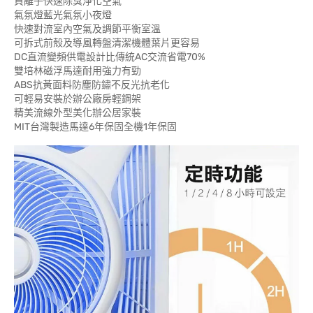
負離子快速除臭淨化空氣
氣氛燈藍光氣氛小夜燈
快速對流室內空氣及調節平衡室溫
可拆式前殼及導風轉盤清潔機體葉片更容易
DC直流變頻供電設計比傳統AC交流省電70%
雙培林磁浮馬達耐用強力有勁
ABS抗黃面料防塵防鏽不反光抗老化
可輕易安裝於辦公廠房輕鋼架
精美流線外型美化辦公居家裝
MIT台灣製造馬達6年保固全機1年保固