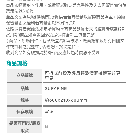
商品如經拆封、使用、或拆解以致缺乏完整性及失去再販售價值時
恕無法退(換)貨
產品文案為原廠(供應商)所提供若若有變動以實際商品為主。原廠
保留變更之權利若有變更恕不另行通知
依照消費者保護法規定購買均享有商品到貨七天的鑑賞考慮期(非
試用期)商品如需退回必須是保持全新且包裝完整
( 商品、所屬附件、包裝紙盒/袋 無破壞、廠商紙箱及所有附隨文
件或資料之完整性 ) 否則恕不接受退貨。
收到商品如有破損請於3日內反應超過時間恕不受理
商品規格
可拆式前殼及導風轉盤清潔機體葉片更
商品簡述
容易
品牌
SUPAFINE
規格
約600x210x600mm
保存環境
室溫
是否可門市/超商
N
取貨