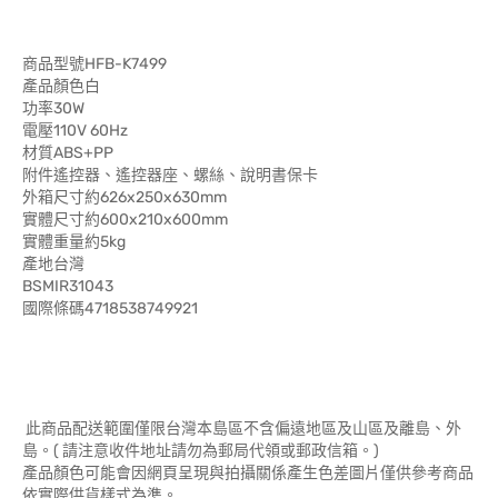
商品型號HFB-K7499
產品顏色白
功率30W
電壓110V 60Hz
材質ABS+PP
附件遙控器、遙控器座、螺絲、說明書保卡
外箱尺寸約626x250x630mm
實體尺寸約600x210x600mm
實體重量約5kg
產地台灣
BSMIR31043
國際條碼4718538749921
此商品配送範圍僅限台灣本島區不含偏遠地區及山區及離島、外
島。( 請注意收件地址請勿為郵局代領或郵政信箱。)
產品顏色可能會因網頁呈現與拍攝關係產生色差圖片僅供參考商品
依實際供貨樣式為準。