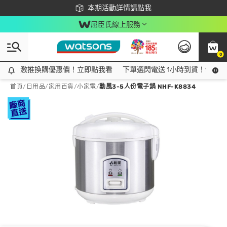
下載app最高回饋$350
本期活動詳情請點我
屈臣氏線上服務
0
激推換購優惠價！立即點我看
激推換購優惠價！立即點我看
下單選閃電送 1小時到貨！領神券
首頁
/
日用品
/
家用百貨
/
小家電
/
勳風3-5人份電子鍋 NHF-K8834