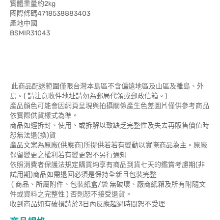
實體重量約2kg
國際條碼4718538883403
產地中國
BSMIR31043
此商品配送範圍僅限台灣本島區不含偏遠地區及山區及離島、外
島。( 請注意收件地址請勿為郵局代領或郵政信箱。)
產品顏色可能會因網頁呈現與拍攝關係產生色差圖片僅供參考商品
依實際供貨樣式為準。
商品如經拆封、使用、或拆解以致缺乏完整性及失去再販售價值時
恕無法退(換)貨
產品文案為原廠(供應商)所提供若若有變動以實際商品為主。原廠
保留變更之權利若有變更恕不另行通知
依照消費者保護法規定購買均享有商品到貨七天的鑑賞考慮期(非
試用期)商品如需退回必須是保持全新且包裝完整
( 商品、所屬附件、包裝紙盒/袋 無破壞、廠商紙箱及所有附隨文
件或資料之完整性 ) 否則恕不接受退貨。
收到商品如有破損請於3日內反應超過時間恕不受理