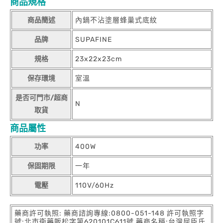
商品規格
商品簡述
內鍋不沾塗層蜂巢式底紋
品牌
SUPAFINE
規格
23x22x23cm
保存環境
室溫
是否可門市/超商
N
取貨
商品屬性
功率
400W
保固期限
一年
電壓
110V/60Hz
藥商許可執照: 藥商諮詢專線:0800-051-148 許可執照字
號:北市衛藥販松字第620101C611號 藥商名稱:台灣屈臣氏