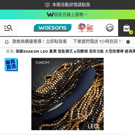
下載app最高回饋$350
本期活動詳情請點我
屈臣氏線上服務
0
激推換購優惠價！立即點我看
激推換購優惠價！立即點我看
下單選閃電送 1小時到貨！領神券
首頁
/
美國SVAKOM LEO 裏奧 智能模式 6段變頻 長效功能 大型按摩棒 經典