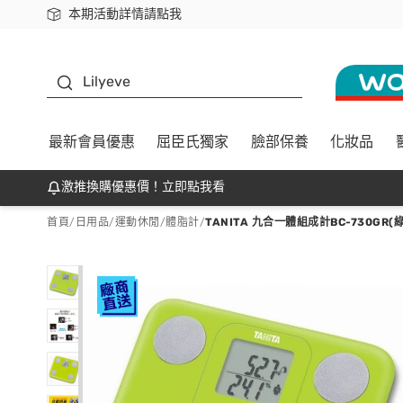
本期活動詳情請點我
下載app最高回饋$350
K beauty
Lilyeve
最新會員優惠
屈臣氏獨家
臉部保養
化妝品
激推換購優惠價！立即點我看
首頁
/
日用品
/
運動休閒
/
體脂計
/
TANITA 九合一體組成計BC-730GR(綠