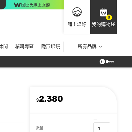
屈臣氏線上服務
0
嗨！您好
我的購物袋
休閒
箱購專區
隱形眼鏡
所有品牌
2,380
$
數量