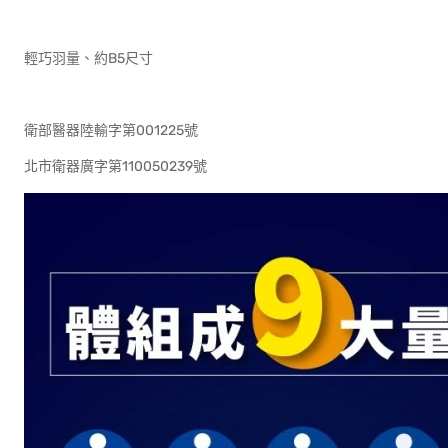
輕巧羽量、約B5尺寸
衛部醫器陸輸字第001225號
北市衛器廣字第110050239號