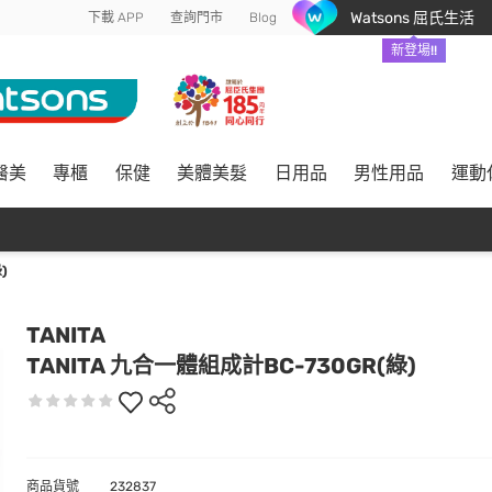
Watsons 屈氏生活
下載 APP
查詢門市
Blog
新登場!!
醫美
專櫃
保健
美體美髮
日用品
男性用品
運動
)
TANITA
TANITA 九合一體組成計BC-730GR(綠)
商品貨號
232837