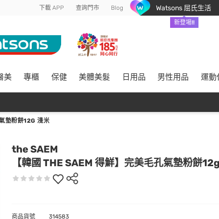
Watsons 屈氏生活
下載 APP
查詢門市
Blog
新登場!!
醫美
專櫃
保健
美體美髮
日用品
男性用品
運動
孔氣墊粉餅12G 淺米
the SAEM
【韓國 THE SAEM 得鮮】完美毛孔氣墊粉餅12g
商品貨號
314583