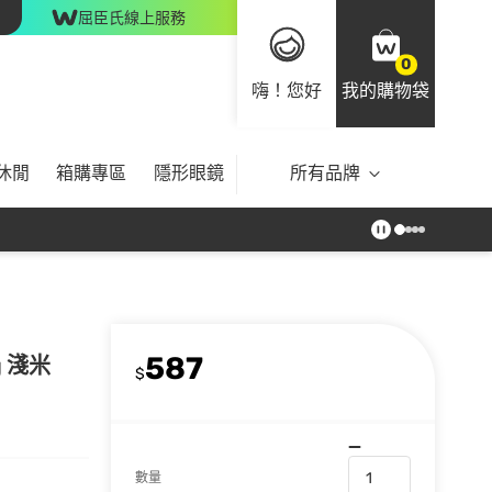
屈臣氏線上服務
0
嗨！您好
我的購物袋
休閒
箱購專區
隱形眼鏡
所有品牌
587
 淺米
$
數量