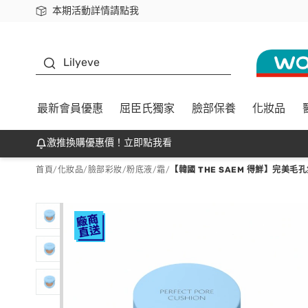
本期活動詳情請點我
下載app最高回饋$350
K beauty
Lilyeve
最新會員優惠
屈臣氏獨家
臉部保養
化妝品
激推換購優惠價！立即點我看
首頁
/
化妝品
/
臉部彩妝
/
粉底液/霜
/
【韓國 THE SAEM 得鮮】完美毛