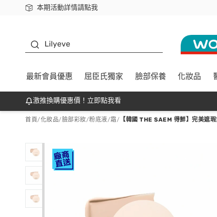
本期活動詳情請點我
下載app最高回饋$350
K beauty
Lilyeve
最新會員優惠
屈臣氏獨家
臉部保養
化妝品
激推換購優惠價！立即點我看
首頁
/
化妝品
/
臉部彩妝
/
粉底液/霜
/
【韓國 THE SAEM 得鮮】完美遮瑕