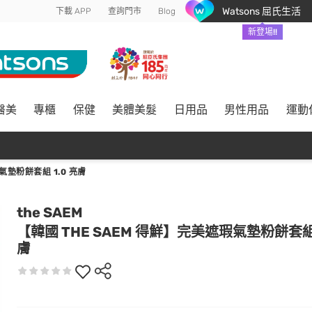
Watsons 屈氏生活
下載 APP
查詢門市
Blog
新登場!!
醫美
專櫃
保健
美體美髮
日用品
男性用品
運動
氣墊粉餅套組 1.0 亮膚
the SAEM
【韓國 THE SAEM 得鮮】完美遮瑕氣墊粉餅套組 
膚