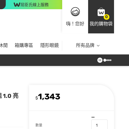
屈臣氏線上服務
0
嗨！您好
我的購物袋
休閒
箱購專區
隱形眼鏡
所有品牌
1,343
1.0 亮
$
數量