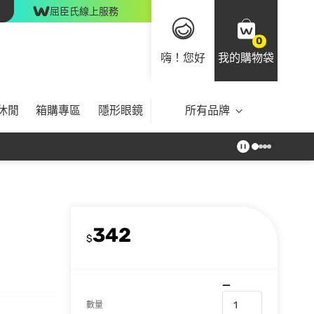
屈臣氏線上服務
0
嗨！您好
我的購物袋
休閒
箱購專區
隱形眼鏡
所有品牌
342
$
數量