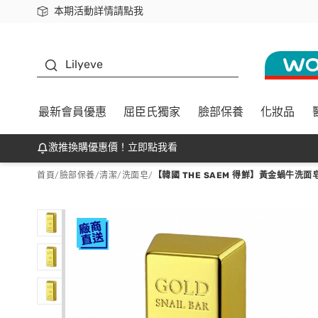
本期活動詳情請點我
下載app最高回饋$350
K beauty
Lilyeve
最新會員優惠
屈臣氏獨家
臉部保養
化妝品
激推換購優惠價！立即點我看
首頁
/
臉部保養
/
清潔
/
洗面皂
/
【韓國 THE SAEM 得鮮】黃金蝸牛洗面皂