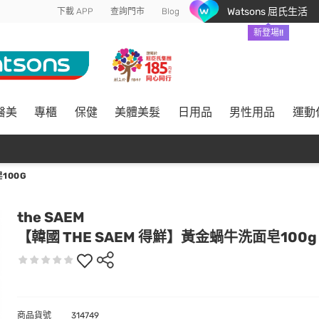
Watsons 屈氏生活
下載 APP
查詢門市
Blog
新登場!!
醫美
專櫃
保健
美體美髮
日用品
男性用品
運動
100G
the SAEM
【韓國 THE SAEM 得鮮】黃金蝸牛洗面皂100g
商品貨號
314749