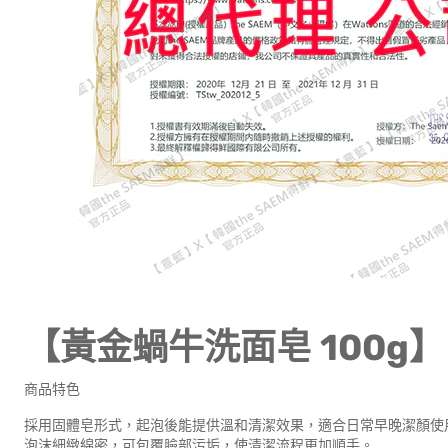
【黃金蝸牛洗面皂 100g】
商品特色
採用固體皂形式，起泡後能提供溫和清潔效果，適合日常早晚潔顏使
泡沫細緻綿密，可包覆臉部污垢，使清潔流程更加順手。