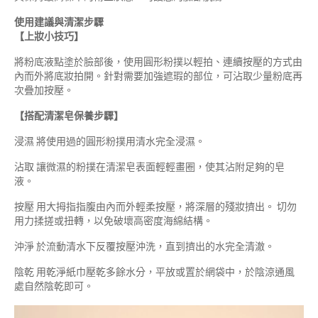
使用建議與清潔步驟
【上妝小技巧】
將粉底液點塗於臉部後，使用圓形粉撲以輕拍、連續按壓的方式由
內而外將底妝拍開。針對需要加強遮瑕的部位，可沾取少量粉底再
次疊加按壓。
【搭配清潔皂保養步驟】
浸濕 將使用過的圓形粉撲用清水完全浸濕。
沾取 讓微濕的粉撲在清潔皂表面輕輕畫圈，使其沾附足夠的皂
液。
按壓 用大拇指指腹由內而外輕柔按壓，將深層的殘妝擠出。 切勿
用力揉搓或扭轉，以免破壞高密度海綿結構。
沖淨 於流動清水下反覆按壓沖洗，直到擠出的水完全清澈。
陰乾 用乾淨紙巾壓乾多餘水分，平放或置於網袋中，於陰涼通風
處自然陰乾即可。