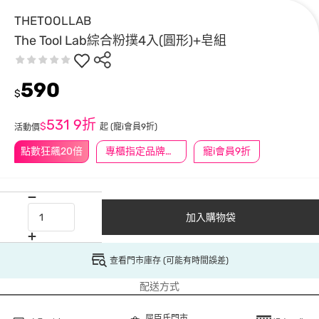
THETOOLLAB
The Tool Lab綜合粉撲4入(圓形)+皂組
590
$
531
9折
$
起
(寵i會員9折)
活動價
點數狂飆20倍
專櫃指定品牌滿2000送$200
寵i會員9折
加入購物袋
查看門市庫存 (可能有時間誤差)
配送方式
屈臣氏門市