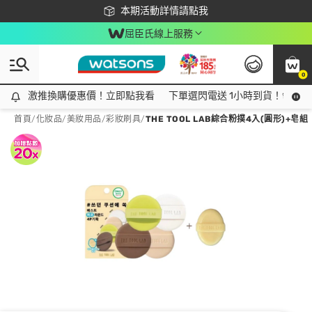
下載app最高回饋$350
本期活動詳情請點我
屈臣氏線上服務
0
激推換購優惠價！立即點我看
激推換購優惠價！立即點我看
下單選閃電送 1小時到貨！領神券
首頁
/
化妝品
/
美妝用品
/
彩妝刷具
/
THE TOOL LAB綜合粉撲4入(圓形)+皂組