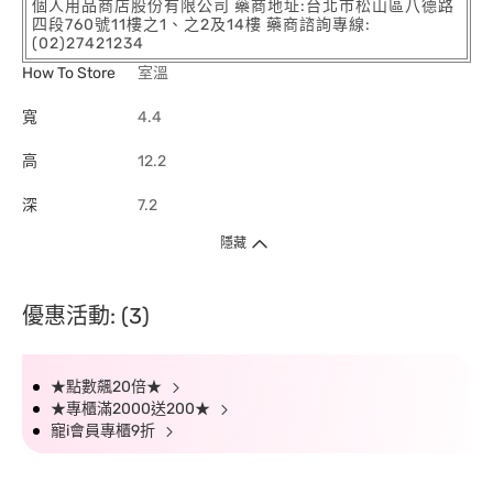
個人用品商店股份有限公司 藥商地址:台北市松山區八德路
四段760號11樓之1、之2及14樓 藥商諮詢專線:
(02)27421234
How To Store
室溫
寬
4.4
高
12.2
深
7.2
隱藏
優惠活動: (3)
★點數飆20倍★
★專櫃滿2000送200★
寵i會員專櫃9折