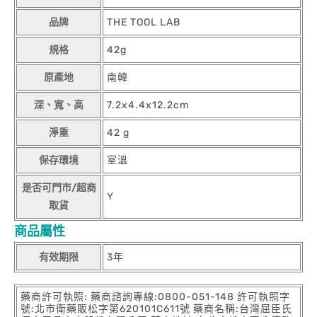
品牌
THE TOOL LAB
規格
42g
原產地
南韓
深、寬、高
7.2x4.4x12.2cm
淨重
42 g
保存環境
室溫
是否可門市/超商
Y
取貨
商品屬性
有效期限
3年
藥商許可執照: 藥商諮詢專線:0800-051-148 許可執照字
號:北市衛藥販松字第620101C611號 藥商名稱:台灣屈臣氏