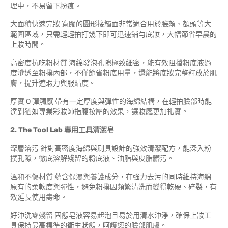
理中，不易留下粉痕。
大面積快速完妝 寬闊的圓形接觸面非常適合用於臉頰、額頭等大
範圍區域，只需輕輕拍打幾下即可迅速鋪勻底妝，大幅節省早晨的
上妝時間。
高密度抗吃粉材質 海綿發泡孔隙極致細密，能有效阻擋粉底液過
度滲透至粉撲內部，不僅節省粉底用量，還能將底妝完整釋放於肌
膚，提升遮瑕力與服貼度。
厚實 Q 彈觸感 帶有一定厚度與彈性的海綿結構，在輕拍臉部時能
達到猶如專業彩妝師指腹按壓的效果，讓妝感更加扎實。
2. The Tool Lab 專用工具清潔皂
深層溶污 針對高密度海綿與刷具設計的強效清潔配方，能深入粉
撲孔隙，徹底溶解殘留的粉底液、油脂與皮脂髒污。
溫和不傷材質 蘊含保濕與養護成分，在強力去污的同時維持海綿
原有的柔軟度與彈性，避免粉撲因頻繁清洗而變得乾硬、碎裂，有
效延長使用壽命。
好沖洗零殘留 固態皂液容易起泡且易於用清水沖淨，確保上妝工
具保持最高標準的衛生狀態，呵護您的臉部肌膚。