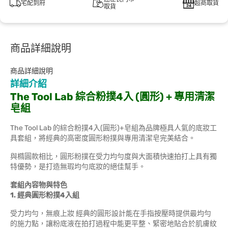
宅配到府
超商取貨
取貨
商品詳細說明
商品詳細說明
詳細介紹
The Tool Lab 綜合粉撲4入 (圓形) + 專用清潔
皂組
The Tool Lab 的綜合粉撲4入(圓形)+皂組為品牌極具人氣的底妝工
具套組，將經典的高密度圓形粉撲與專用清潔皂完美結合。
與橢圓款相比，圓形粉撲在受力均勻度與大面積快速拍打上具有獨
特優勢，是打造無瑕均勻底妝的絕佳幫手。
套組內容物與特色
1. 經典圓形粉撲4入組
受力均勻，無痕上妝 經典的圓形設計能在手指按壓時提供最均勻
的施力點，讓粉底液在拍打過程中能更平整、緊密地貼合於肌膚紋