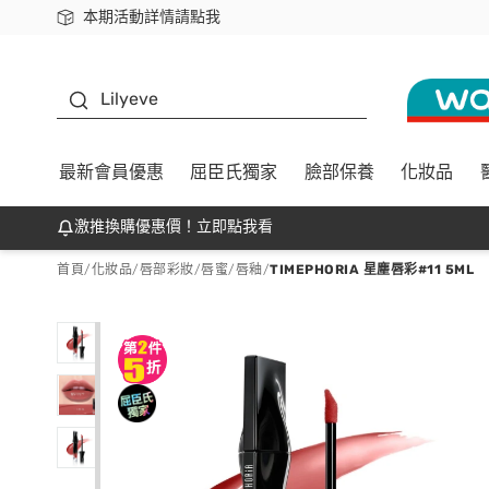
本期活動詳情請點我
下載app最高回饋$350
K beauty
Lilyeve
最新會員優惠
屈臣氏獨家
臉部保養
化妝品
激推換購優惠價！立即點我看
首頁
/
化妝品
/
唇部彩妝
/
唇蜜/唇釉
/
TIMEPHORIA 星塵唇彩#11 5ML