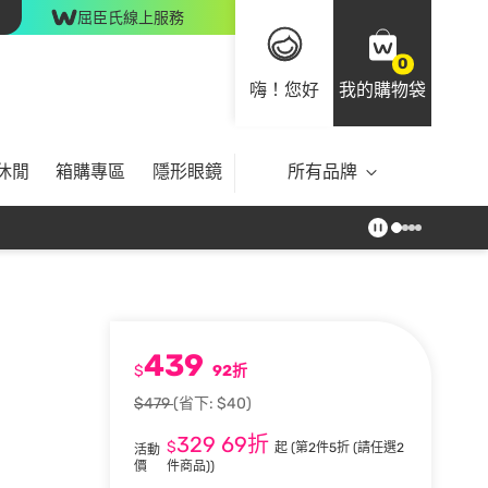
屈臣氏線上服務
0
嗨！您好
我的購物袋
休閒
箱購專區
隱形眼鏡
所有品牌
439
$
92折
$479
(省下: $40)
329
69折
$
起
(第2件5折 (請任選2
活動
價
件商品))