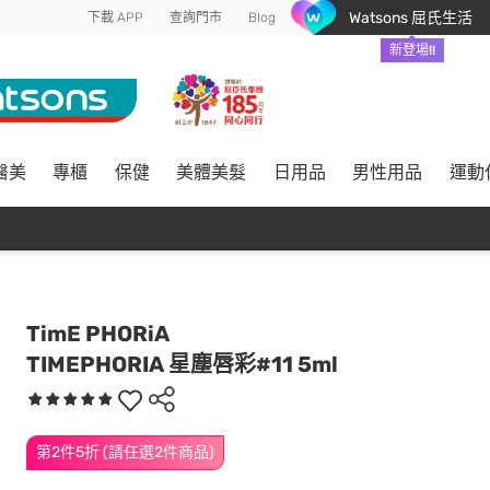
Watsons 屈氏生活
下載 APP
查詢門市
Blog
新登場!!
醫美
專櫃
保健
美體美髮
日用品
男性用品
運動
TimE PHORiA
TIMEPHORIA 星塵唇彩#11 5ml
第2件5折 (請任選2件商品)