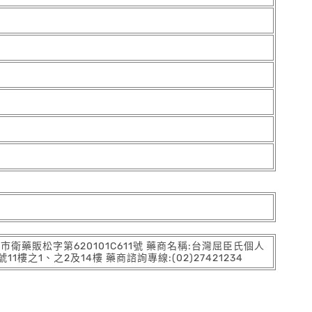
:北市衛藥販松字第620101C611號 藥商名稱:台灣屈臣氏個人
之1、之2及14樓 藥商諮詢專線:(02)27421234