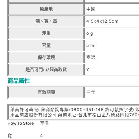
原產地
中國
深、寬、高
4.5x4x12.5cm
淨重
6 g
容量
5 ml
保存環境
室溫
是否可門市/超商取貨
Y
商品屬性
有效期限
三年
藥商許可執照: 藥商諮詢專線:0800-051-148 許可執照字號
用品商店股份有限公司 藥商地址:台北市松山區八德路四段760號11樓
How To Store
室溫
寬
4