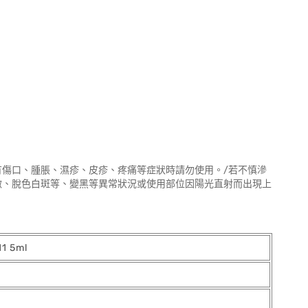
有傷口、腫脹、濕疹、皮疹、疼痛等症狀時請勿使用。/若不慎滲
激、脫色白斑等、變黑等異常狀況或使用部位因陽光直射而出現上
1 5ml