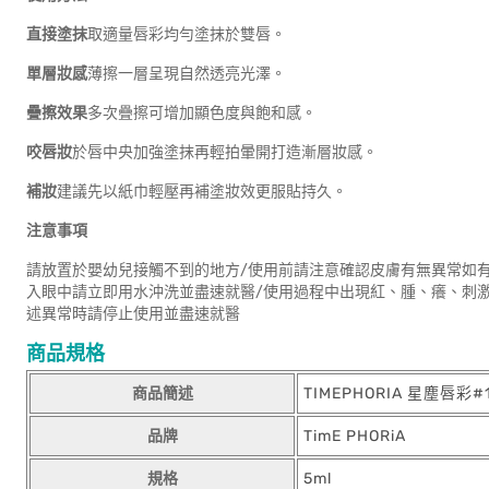
直接塗抹
取適量唇彩均勻塗抹於雙唇。
單層妝感
薄擦一層呈現自然透亮光澤。
疊擦效果
多次疊擦可增加顯色度與飽和感。
咬唇妝
於唇中央加強塗抹再輕拍暈開打造漸層妝感。
補妝
建議先以紙巾輕壓再補塗妝效更服貼持久。
注意事項
請放置於嬰幼兒接觸不到的地方/使用前請注意確認皮膚有無異常如
入眼中請立即用水沖洗並盡速就醫/使用過程中出現紅、腫、癢、刺
述異常時請停止使用並盡速就醫
商品規格
商品簡述
TIMEPHORIA 星塵唇彩#1
品牌
TimE PHORiA
規格
5ml