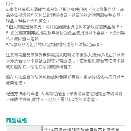
用。
6.本產品屬私人消耗性產品如已拆封或使用過、無法恢復原狀、商
品外盒損壞等均恕無法辦理退換貨。退貨時務必附回原完整商品、
贈品、包裝外盒均齊全。
7.個人電腦螢幕差異、照片拍攝關係造成色差請以實際商品為準。
8. 產品鑑賞期非試用期恕無法接受產品使用後以不喜歡、不合用等
私人原因辦理退貨。
9.特惠商品內組合試用包為隨機配送恕無法指定品項。
注意事項產品僅供外用避免誤入眼睛如不慎誤入請勿搓揉立即以清
水沖洗若依然不適請立即尋求醫療協助。使用後肌膚若有任何不適
或紅腫應立即停用並洽詢皮膚科醫生。
保存方法請置於陰涼乾燥處避免陽光直曬。拆封後請依指示日期內
使用完畢。
配送方法廠商直送-大嘴鳥宅配通下單後請留意宅配訊息並請填寫
正確收件資訊(收件人、地址、電話)以免無法送達。
商品規格
含1%高濃度透明質酸使用後不刺激質地