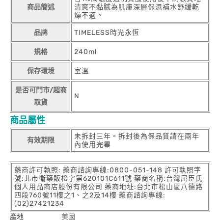
商品簡述
清爽不黏膩為肌膚深層保濕補水舒緩乾
燥不適。
品牌
TIMELESS時光永恆
規格
240ml
保存環境
室溫
是否可門市/超商
N
取貨
商品屬性
未拆封三年。拆封後為保品質請在兩年
有效期限
內使用完畢
藥商許可執照: 藥商諮詢專線:0800-051-148 許可執照字
號:北市衛藥販松字第620101C611號 藥商名稱:台灣屈臣氏
個人用品商店股份有限公司 藥商地址:台北市松山區八德路
四段760號11樓之1、之2及14樓 藥商諮詢專線:
(02)27421234
產地
美國