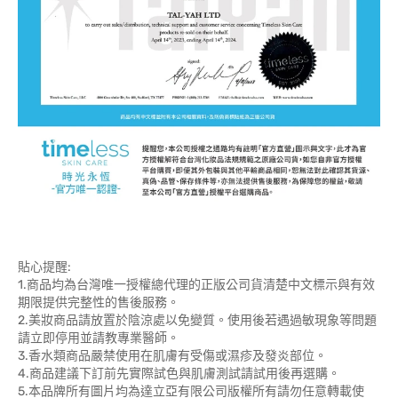
貼心提醒:
1.商品均為台灣唯一授權總代理的正版公司貨清楚中文標示與有效
期限提供完整性的售後服務。
2.美妝商品請放置於陰涼處以免變質。使用後若遇過敏現象等問題
請立即停用並請教專業醫師。
3.香水類商品嚴禁使用在肌膚有受傷或濕疹及發炎部位。
4.商品建議下訂前先實際試色與肌膚測試請試用後再選購。
5.本品牌所有圖片均為達立亞有限公司版權所有請勿任意轉載使