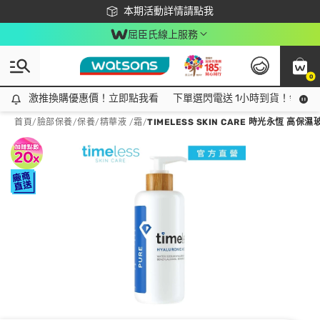
下載app最高回饋$350
本期活動詳情請點我
屈臣氏線上服務
0
激推換購優惠價！立即點我看
激推換購優惠價！立即點我看
下單選閃電送 1小時到貨！領神券
首頁
/
臉部保養
/
保養
/
精華液 /霜
/
TIMELESS SKIN CARE 時光永恆 高保