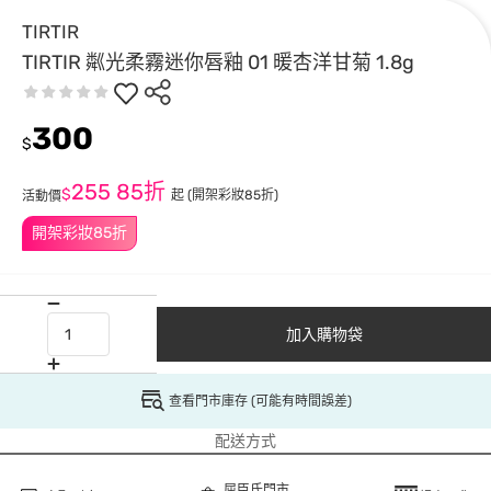
TIRTIR
TIRTIR 粼光柔霧迷你唇釉 01 暖杏洋甘菊 1.8g
300
$
255
85折
$
起
(開架彩妝85折)
活動價
開架彩妝85折
加入購物袋
查看門市庫存 (可能有時間誤差)
配送方式
屈臣氏門市