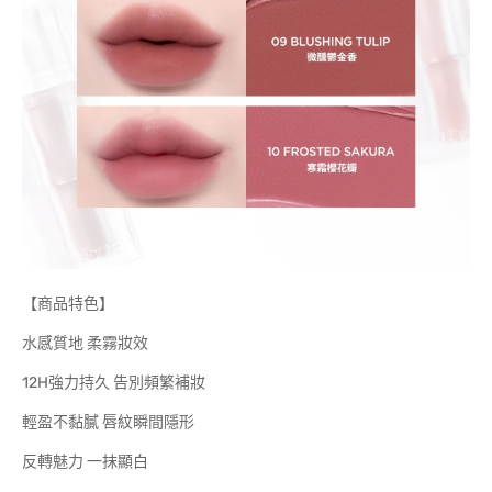
【商品特色】
水感質地 柔霧妝效
12H強力持久 告別頻繁補妝
輕盈不黏膩 唇紋瞬間隱形
反轉魅力 一抹顯白