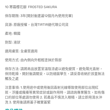
10 寒霜櫻花瓣 FROSTED SAKURA
保存期限: 3年(開封後建議12個月內使用完畢)
貨源: 原廠授權，台灣TIRTIR總代理公司貨
產地: 韓國
劑型: 液狀
適用膚質: 全膚質適用
使用方式: 由內側向外輕輕塗抹於唇部
保存方法: 請將商品放置室溫陰涼處以避免變質，避免陽光直射，
保持乾燥，開封後請關妥，以防細菌孳生，請妥善收納於孩童無法
觸及之處
注意事項: 1.使用途中或使用後因直射光線導致使用部位出現紅
斑，浮腫或瘙癢等異常症狀或副作用時，請諮詢專業醫生，如有傷
口的部位等處請勿使用 2. 若產品不慎流入眼睛，請立即用清水沖
洗 3. 使用後請將蓋子確實蓋緊