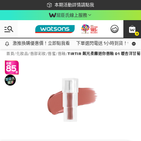
下載app最高回饋$350
本期活動詳情請點我
屈臣氏線上服務
0
激推換購優惠價！立即點我看
激推換購優惠價！立即點我看
下單選閃電送 1小時到貨！領神券
首頁
/
化妝品
/
唇部彩妝
/
唇蜜/唇釉
/
TIRTIR 粼光柔霧迷你唇釉 01 暖杏洋甘菊 