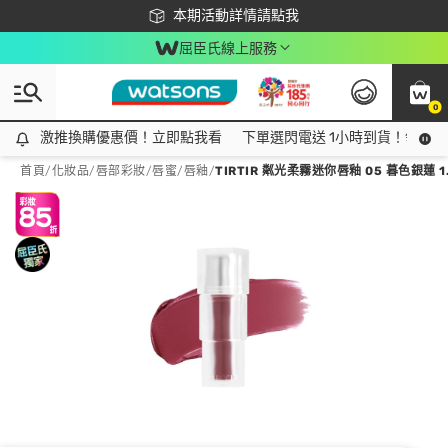
下載app最高回饋$350
本期活動詳情請點我
屈臣氏線上服務
0
激推換購優惠價！立即點我看
激推換購優惠價！立即點我看
下單選閃電送 1小時到貨！領神券
首頁
/
化妝品
/
唇部彩妝
/
唇蜜/唇釉
/
TIRTIR 粼光柔霧迷你唇釉 05 暮色銀蓮 1