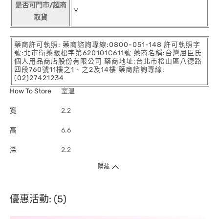
是否可門市/超商
Y
取貨
藥商許可執照: 藥商諮詢專線:0800-051-148 許可執照字
號:北市衛藥販松字第620101C611號 藥商名稱:台灣屈臣氏
個人用品商店股份有限公司 藥商地址:台北市松山區八德路
四段760號11樓之1、之2及14樓 藥商諮詢專線:
(02)27421234
How To Store
室溫
寬
2.2
高
6.6
深
2.2
隱藏
優惠活動: (5)