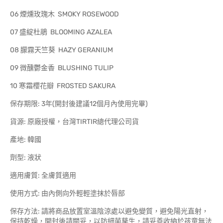
06 煙燻玫瑰木 SMOKY ROSEWOOD
07 盛綻杜鵑 BLOOMING AZALEA
08 朦霧天竺葵 HAZY GERANIUM
09 微醺鬱金香 BLUSHING TULIP
10 寒霜櫻花瓣 FROSTED SAKURA
保存期限: 3年(開封後建議12個月內使用完畢)
貨源: 原廠授權，台灣TIRTIR總代理公司貨
產地: 韓國
劑型: 液狀
適用膚質: 全膚質適用
使用方式: 由內側向外輕輕塗抹於唇部
保存方法: 請將商品放置室溫陰涼處以避免變質，避免陽光直射，
保持乾燥，開封後請關妥，以防細菌孳生，請妥善收納於孩童無法