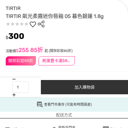
TIRTIR
TIRTIR 粼光柔霧迷你唇釉 05 暮色銀蓮 1.8g
300
$
255
85折
$
起
(開架彩妝85折)
活動價
開架彩妝85折
刷滙豐卡滿$888送3萬點
加入購物袋
查看門市庫存 (可能有時間誤差)
配送方式
屈臣氏門市