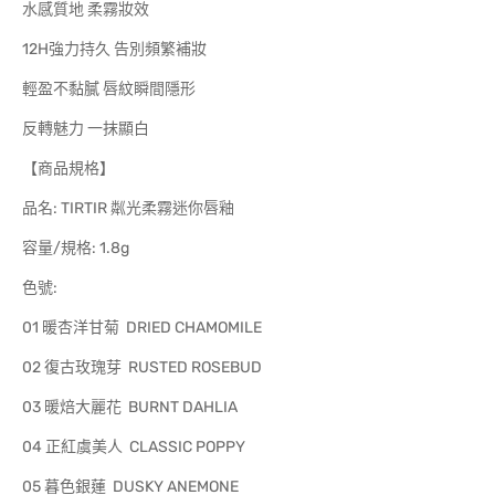
水感質地 柔霧妝效
12H強力持久 告別頻繁補妝
輕盈不黏膩 唇紋瞬間隱形
反轉魅力 一抹顯白
【商品規格】
品名: TIRTIR 粼光柔霧迷你唇釉
容量/規格: 1.8g
色號:
01 暖杏洋甘菊 DRIED CHAMOMILE
02 復古玫瑰芽 RUSTED ROSEBUD
03 暖焙大麗花 BURNT DAHLIA
04 正紅虞美人 CLASSIC POPPY
05 暮色銀蓮 DUSKY ANEMONE