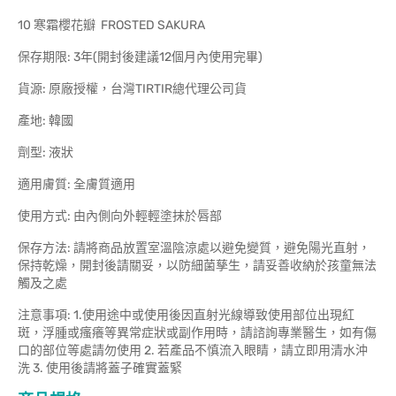
10 寒霜櫻花瓣 FROSTED SAKURA
保存期限: 3年(開封後建議12個月內使用完畢)
貨源: 原廠授權，台灣TIRTIR總代理公司貨
產地: 韓國
劑型: 液狀
適用膚質: 全膚質適用
使用方式: 由內側向外輕輕塗抹於唇部
保存方法: 請將商品放置室溫陰涼處以避免變質，避免陽光直射，
保持乾燥，開封後請關妥，以防細菌孳生，請妥善收納於孩童無法
觸及之處
注意事項: 1.使用途中或使用後因直射光線導致使用部位出現紅
斑，浮腫或瘙癢等異常症狀或副作用時，請諮詢專業醫生，如有傷
口的部位等處請勿使用 2. 若產品不慎流入眼睛，請立即用清水沖
洗 3. 使用後請將蓋子確實蓋緊