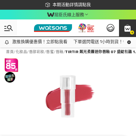
下載app最高回饋$350
本期活動詳情請點我
屈臣氏線上服務
0
激推換購優惠價！立即點我看
激推換購優惠價！立即點我看
下單選閃電送 1小時到貨！領神券
首頁
/
化妝品
/
唇部彩妝
/
唇蜜/唇釉
/
TIRTIR 粼光柔霧迷你唇釉 07 盛綻杜鵑 1