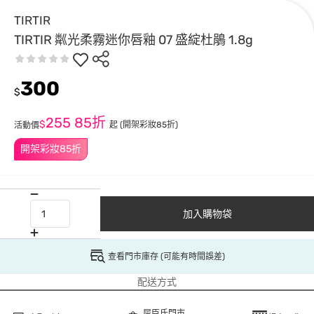
TIRTIR
TIRTIR 粼光柔霧迷你唇釉 07 盛綻杜鵑 1.8g
300
$
255
85折
$
起
(開架彩妝85折)
活動價
開架彩妝85折
加入購物袋
查看門市庫存 (可能有時間誤差)
配送方式
屈臣氏門市