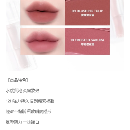
【商品特色】
水感質地 柔霧妝效
12H強力持久 告別頻繁補妝
輕盈不黏膩 唇紋瞬間隱形
反轉魅力 一抹顯白