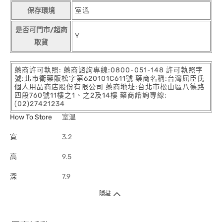
保存環境
室溫
是否可門市/超商
Y
取貨
藥商許可執照: 藥商諮詢專線:0800-051-148 許可執照字
號:北市衛藥販松字第620101C611號 藥商名稱:台灣屈臣氏
個人用品商店股份有限公司 藥商地址:台北市松山區八德路
四段760號11樓之1、之2及14樓 藥商諮詢專線:
(02)27421234
How To Store
室溫
寬
3.2
高
9.5
深
7.9
隱藏