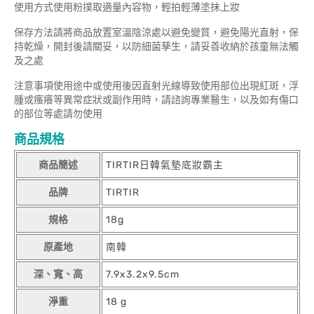
使用方式使用粉撲取適量內容物，輕拍輕薄塗抹上妝
保存方法請將商品放置室溫陰涼處以避免變質，避免陽光直射，保
持乾燥，開封後請關妥，以防細菌孳生，請妥善收納於孩童無法觸
及之處
注意事項使用途中或使用後因直射光線導致使用部位出現紅斑，浮
腫或瘙癢等異常症狀或副作用時，請諮詢專業醫生，以及如有傷口
的部位等處請勿使用
商品規格
商品簡述
TIRTIR日韓氣墊底妝霸主
品牌
TIRTIR
規格
18g
原產地
南韓
深、寬、高
7.9x3.2x9.5cm
淨重
18 g