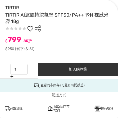
TIRTIR
TIRTIR AI濾鏡持妝氣墊 SPF30/PA++ 19N 裸感米
膚 18g
799
$
85折
$950
(省下: $151)
加入購物袋
查看門市庫存 (可能有時間誤差)
配送方式
屈臣氏門市
宅配到府
超商取貨
取貨