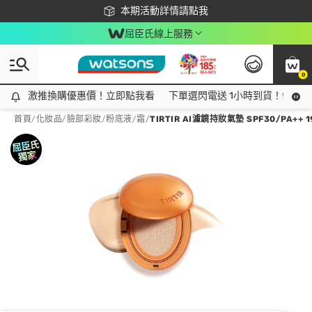
下載app最高回饋$350
本期活動詳情請點我
屈臣氏線上服務
0
激推換購優惠價！立即點我看
激推換購優惠價！立即點我看
下單選閃電送 1小時到貨！領神券
首頁
/
化妝品
/
臉部彩妝
/
粉底液/霜
/
TIRTIR AI濾鏡持妝氣墊 SPF30/PA++ 