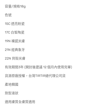
容量/規格18g
色號
15C 透亮粉瓷
17C 白皙陶瓷
19N 裸感米膚
21N 經典象牙
22N 貝殼米膚
有效期間3年 (開封後建議 12 個月內使用完畢)
貨源原廠授權，台灣TIRTIR總代理公司貨
產地韓國
劑型液狀
適用膚質全膚質適用