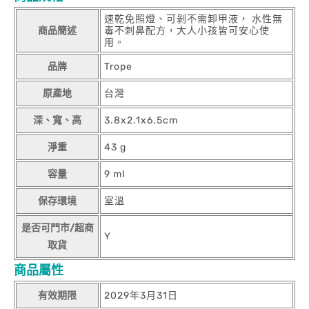
速乾免照燈、可剝不需卸甲液， 水性無
商品簡述
毒不刺鼻配方，大人小孩皆可安心使
用。
品牌
Trope
原產地
台灣
深、寬、高
3.8x2.1x6.5cm
淨重
43 g
容量
9 ml
保存環境
室溫
是否可門市/超商
Y
取貨
商品屬性
有效期限
2029年3月31日