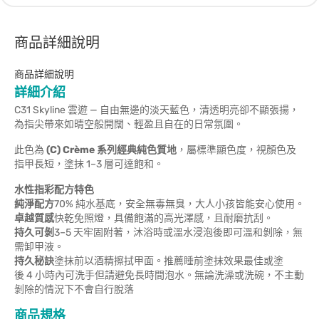
商品詳細說明
商品詳細說明
詳細介紹
C31 Skyline 雲遊 — 自由無邊的淡天藍色，清透明亮卻不顯張揚，
為指尖帶來如晴空般開闊、輕盈且自在的日常氛圍。
此色為
(C) Crème 系列經典純色質地
，屬標準顯色度，視顏色及
指甲長短，塗抹 1–3 層可達飽和。
水性指彩配方特色
純淨配方
70% 純水基底，安全無毒無臭，大人小孩皆能安心使用。
卓越質感
快乾免照燈，具備飽滿的高光澤感，且耐磨抗刮。
持久可剝
3–5 天牢固附著，沐浴時或溫水浸泡後即可溫和剝除，無
需卸甲液。
持久秘訣
塗抹前以酒精擦拭甲面。推薦睡前塗抹效果最佳或塗
後 4 小時內可洗手但請避免長時間泡水。無論洗澡或洗碗，不主動
剝除的情況下不會自行脫落
商品規格