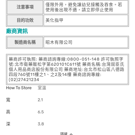
僅限外用，避免讓幼兒接觸及吞食。若
注意事項
使用後出現不適，請立即停止使用
目的功效
美化指甲
廠商資訊
製造商名稱
昭木有限公司
藥商許可執照: 藥商諮詢專線:0800-051-148 許可執照字
號:北市衛藥販松字第620101C611號 藥商名稱:台灣屈臣氏
個人用品商店股份有限公司 藥商地址:台北市松山區八德路
四段760號11樓之1、之2及14樓 藥商諮詢專線:
(02)27421234
How To Store
室溫
寬
2.1
高
6.5
深
3.8
隱藏