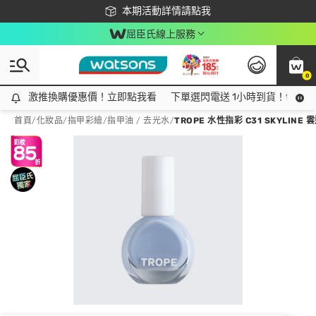
下載app最高回饋$350
本期活動詳情請點我
屈臣氏線上服務
0
激推換購優惠價！立即點我看
激推換購優惠價！立即點我看
下單選閃電送 1小時到貨！領神券
首頁
/
化妝品
/
指甲彩繪
/
指甲油 / 去光水
/
TROPE 水性指彩 C31 SKYLINE 雲