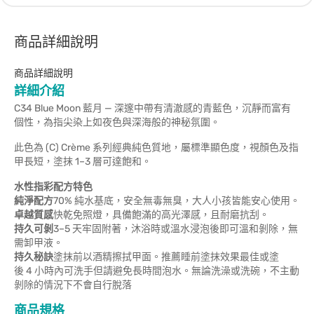
商品詳細說明
商品詳細說明
詳細介紹
C34 Blue Moon 藍月 — 深邃中帶有清澈感的青藍色，沉靜而富有
個性，為指尖染上如夜色與深海般的神秘氛圍。
此色為 (C) Crème 系列經典純色質地，屬標準顯色度，視顏色及指
甲長短，塗抹 1–3 層可達飽和。
水性指彩配方特色
純淨配方
70% 純水基底，安全無毒無臭，大人小孩皆能安心使用。
卓越質感
快乾免照燈，具備飽滿的高光澤感，且耐磨抗刮。
持久可剝
3–5 天牢固附著，沐浴時或溫水浸泡後即可溫和剝除，無
需卸甲液。
持久秘訣
塗抹前以酒精擦拭甲面。推薦睡前塗抹效果最佳或塗
後 4 小時內可洗手但請避免長時間泡水。無論洗澡或洗碗，不主動
剝除的情況下不會自行脫落
商品規格