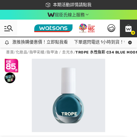
下載app最高回饋$350
本期活動詳情請點我
屈臣氏線上服務
0
激推換購優惠價！立即點我看
激推換購優惠價！立即點我看
下單選閃電送 1小時到貨！領神券
首頁
/
化妝品
/
指甲彩繪
/
指甲油 / 去光水
/
TROPE 水性指彩 C34 BLUE MOO