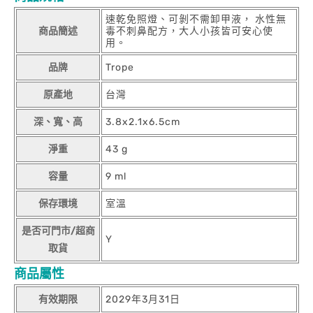
速乾免照燈、可剝不需卸甲液， 水性無
商品簡述
毒不刺鼻配方，大人小孩皆可安心使
用。
品牌
Trope
原產地
台灣
深、寬、高
3.8x2.1x6.5cm
淨重
43 g
容量
9 ml
保存環境
室溫
是否可門市/超商
Y
取貨
商品屬性
有效期限
2029年3月31日