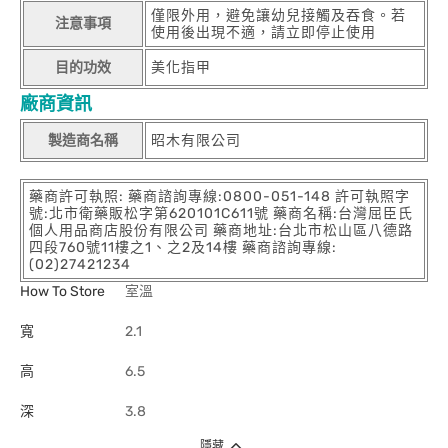
僅限外用，避免讓幼兒接觸及吞食。若
注意事項
使用後出現不適，請立即停止使用
目的功效
美化指甲
廠商資訊
製造商名稱
昭木有限公司
藥商許可執照: 藥商諮詢專線:0800-051-148 許可執照字
號:北市衛藥販松字第620101C611號 藥商名稱:台灣屈臣氏
個人用品商店股份有限公司 藥商地址:台北市松山區八德路
四段760號11樓之1、之2及14樓 藥商諮詢專線:
(02)27421234
How To Store
室溫
寬
2.1
高
6.5
深
3.8
隱藏