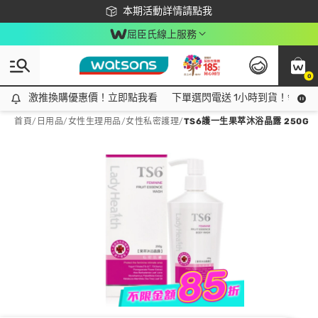
下載app最高回饋$350
本期活動詳情請點我
屈臣氏線上服務
0
激推換購優惠價！立即點我看
激推換購優惠價！立即點我看
下單選閃電送 1小時到貨！領神券
首頁
/
日用品
/
女性生理用品
/
女性私密護理
/
TS6護一生果萃沐浴晶露 250G