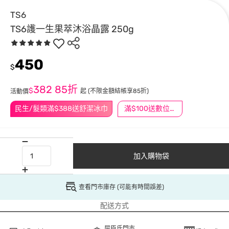
TS6
TS6護一生果萃沐浴晶露 250g
450
$
382
85折
$
起
(不限金額結帳享85折)
活動價
民生/髮類滿$388送舒潔冰巾
滿$100送數位印花
加入購物袋
查看門市庫存 (可能有時間誤差)
配送方式
屈臣氏門市