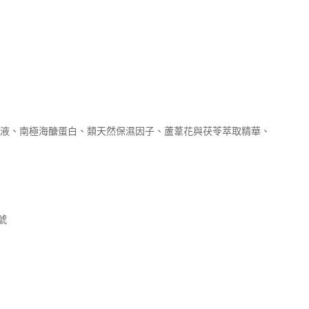
取液、南極海醣蛋白、類天然保濕因子、蘆葦花與茯苓萃取精華、
號