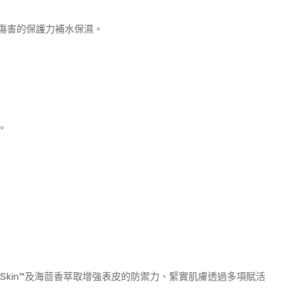
傷害的保護力補水保濕。
。
aSkin™及海茴香萃取增強表皮的防禦力、緊實肌膚透過多項賦活