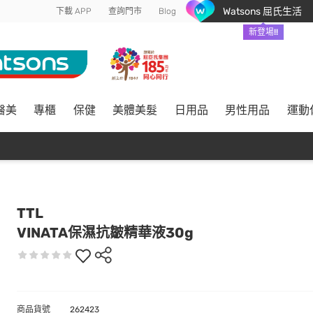
Watsons 屈氏生活
下載 APP
查詢門市
Blog
新登場!!
醫美
專櫃
保健
美體美髮
日用品
男性用品
運動
TTL
VINATA保濕抗皺精華液30g
商品貨號
262423