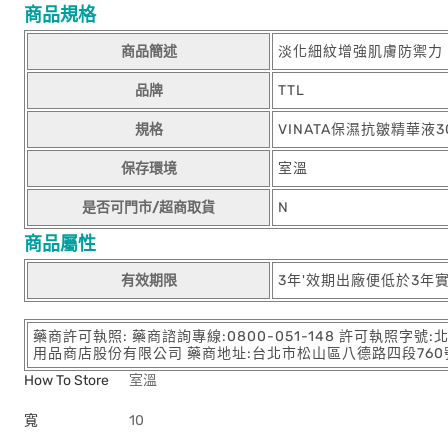
商品規格
商品簡述
淡化細紋增強肌膚防禦力
品牌
TTL
規格
VINATA保濕抗皺精華液3
保存環境
室溫
是否可門市/超商取貨
N
商品屬性
有效期限
3年'效期出廠便低於3年
藥商許可執照: 藥商諮詢專線:0800-051-148 許可執照字號
用品商店股份有限公司 藥商地址:台北市松山區八德路四段760號11樓
How To Store
室溫
寬
10