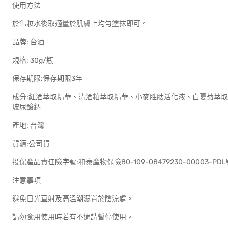
使用方法
於化妝水後取適量於肌膚上均勻塗抹即可。
品牌: 台酒
規格: 30g/瓶
保存期限:保存期限3年
成分:紅酒萃取精華、清酒粕萃取精華、小麥胜肽活化液、白夏菊萃
玻尿酸鈉
產地: 台灣
貨源:公司貨
投保產品責任險字號:和泰產物保險80-109-08479230-00003-PDL
注意事項
避免日光直射及高溫潮濕置於陰涼處。
請勿食用使用時若有不適請暫停使用。