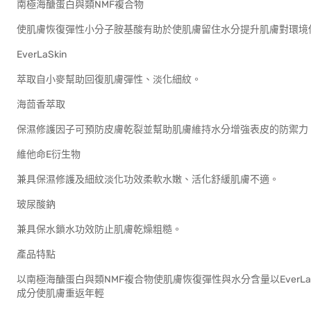
南極海醣蛋白與類NMF複合物
使肌膚恢復彈性小分子胺基酸有助於使肌膚留住水分提升肌膚對環境
EverLaSkin
萃取自小麥幫助回復肌膚彈性、淡化細紋。
海茴香萃取
保濕修護因子可預防皮膚乾裂並幫助肌膚維持水分增強表皮的防禦力
維他命E衍生物
兼具保濕修護及細紋淡化功效柔軟水嫩、活化舒緩肌膚不適。
玻尿酸鈉
兼具保水鎖水功效防止肌膚乾燥粗糙。
產品特點
以南極海醣蛋白與類NMF複合物使肌膚恢復彈性與水分含量以EverL
成分使肌膚重返年輕