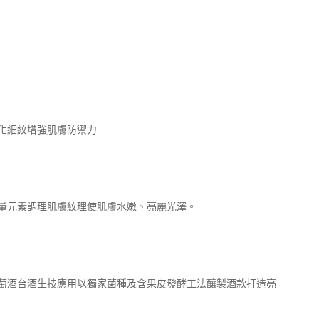
BLOOM 淡化細紋增強肌膚防禦力
量元素調理肌膚紋理使肌膚水嫩、亮麗光澤。
萄酒台酒生技應用以獨家菌種及含果皮發酵工法釀製酒款打造亮