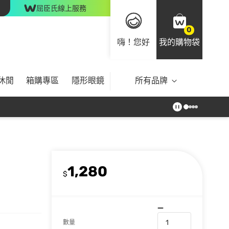
屈臣氏線上服務
0
嗨！您好
我的購物袋
休閒
箱購專區
隱形眼鏡
所有品牌
1,280
$
數量