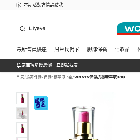
本期活動詳情請點我
下載app最高回饋$350
K beauty
Lilyeve
最新會員優惠
屈臣氏獨家
臉部保養
化妝品
激推換購優惠價！立即點我看
首頁
/
臉部保養
/
保養
/
精華液 /霜
/
VINATA保濕抗皺精華液30G