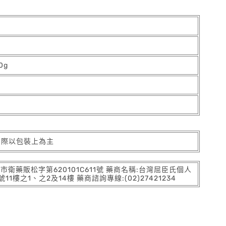
0g
實際以包裝上為主
:北市衛藥販松字第620101C611號 藥商名稱:台灣屈臣氏個人
之1、之2及14樓 藥商諮詢專線:(02)27421234