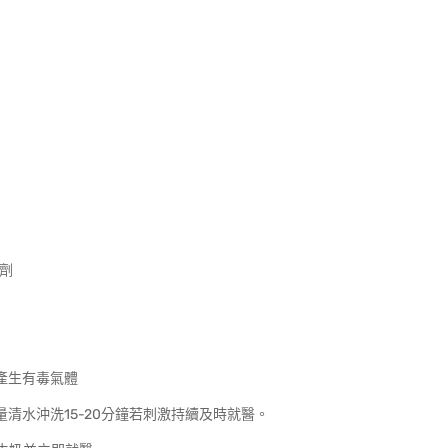
色劑
產生有毒氣體
清水沖洗15-20分鐘若刺激持續及時就醫。