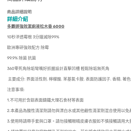
商品詳細說明
詳細介紹
多霸道強效潔廁液松木香 600G
10秒滲透霉根 3分鐘滅除99%
歐洲專研強效配方 除霉
99.9% 除菌 抗菌
360零死角除垢彎嘴好抓握設計直擊凹槽 輕鬆除垢無死角
主要成分: 界面活性劑. 檸檬酸. 苯基氯卡胺. 表面防護因子. 香精. 著
注意事項:
1.不可用於含鋁表面鑄鐵大理石食材等表面
2.本產品為酸性清潔劑請勿與漂白水或其他鹼性清潔劑混合使用以免
3.使用時請帶手套與口罩。請勿接觸眼睛皮膚衣服如不慎接觸請用大量