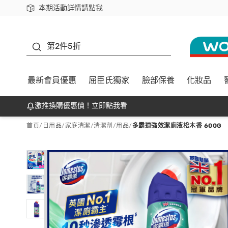
本期活動詳情請點我
下載app最高回饋$350
善存
第2件5折
最新會員優惠
屈臣氏獨家
臉部保養
化妝品
激推換購優惠價！立即點我看
首頁
/
日用品
/
家庭清潔
/
清潔劑/用品
/
多霸道強效潔廁液松木香 600G