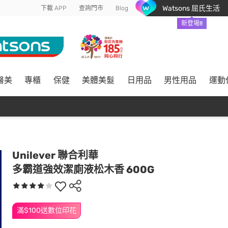
Watsons 屈氏生活
下載 APP
查詢門市
Blog
新登場!!
醫美
專櫃
保健
美體美髮
日用品
男性用品
運動
Unilever 聯合利華
多霸道強效潔廁液松木香 600G
滿$100送數位印花