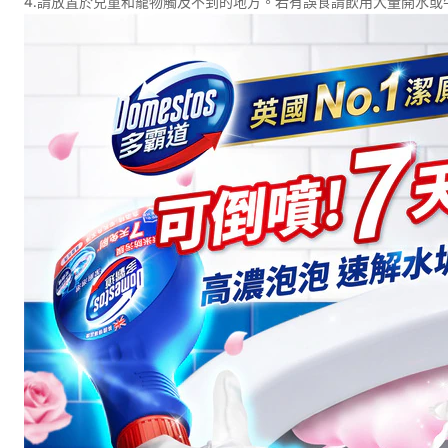
4.請放置於兒童和寵物觸及不到的地方。若有誤食請飲用大量開水或