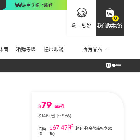
屈臣氏線上服務
0
嗨！您好
我的購物袋
休閒
箱購專區
隱形眼鏡
所有品牌
79
$
55折
$145
(省下: $66)
67
47折
$
起
(不限金額結帳享85
活動
價
折)