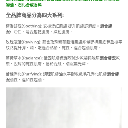
物油、石化合成香料
全品牌商品分為四大系列:
檀香舒緩(Soothing): 安撫泛紅肌膚 提升肌膚舒適度。
適合膚
況
:
油性、混合趨乾肌膚、躁動肌膚。
玫瑰賦活(Reviving): 蘊含玫瑰精華賦活肌膚能量建構肌底豐盈撫平
紋路提升彈、潤、嫩適合熟齡、乾性、混合趨油肌膚。
薑黃草本(Radiance): 鞏固肌膚保護膜減少乾裂與脫屑
適合膚況
乾
裂、脫屑的乾性肌膚、易於泛紅、暗沉無光澤。
苦楝淨化(Purifying): 調理肌膚油水平衡收斂毛孔淨化肌膚
適合膚
況
油性、混和性趨油。