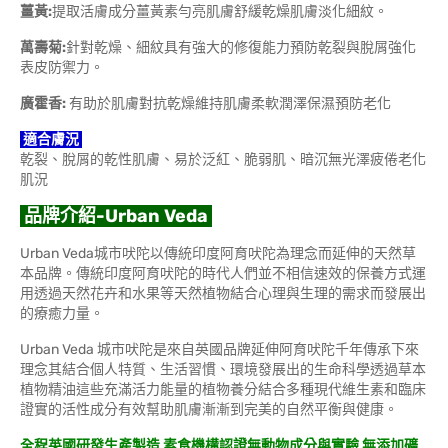
薑黃:
提取活膚成分薑黃素勻亮肌膚舒緩乾燥肌膚淡化細紋。
萬壽菊:
針對乾燥、細紋具有強大的修復能力預防乾裂與脫屑強化
表皮防禦力。
廣霍香:
有助於肌膚對抗乾燥維持肌膚柔軟潤澤保濕預防老化
適合膚況
乾裂、脫屑的乾性肌膚、易於泛紅、脆弱肌、暗沉無光澤疲倦老化
肌況
品牌介紹-Urban Veda
Urban Veda城市吠陀以傳統印度阿育吠陀為理念而延伸的天然草
本品牌。傳統印度阿育吠陀的時代人們並不相信速效的保養方式運
用透過天然花卉和水果等天然植物結合心理與生理的需求而發展出
的療癒力量。
Urban Veda 城市吠陀是來自英國品牌延伸阿育吠陀千年傳承下來
理念其結合個人特質、生活習慣、環境發展出的生命科學透過草本
植物精油這些充滿活力能量的植物養分結合多種現代維生素和臨床
證實的活性成分有效幫助肌膚漸漸到完美的自然平衡與健康。
全程英國研發生產製造 素食機構認證無動物成分與實驗 無添加礦