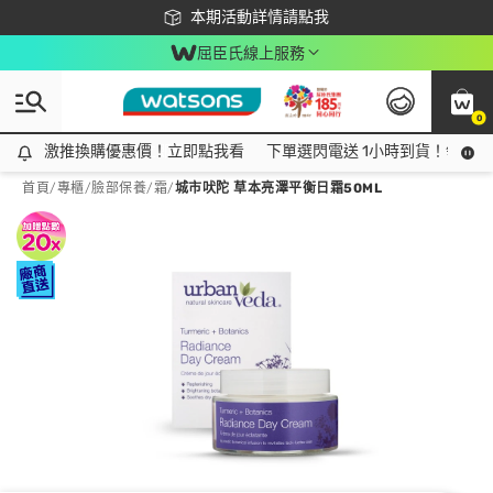
下載app最高回饋$350
本期活動詳情請點我
屈臣氏線上服務
0
激推換購優惠價！立即點我看
激推換購優惠價！立即點我看
下單選閃電送 1小時到貨！領神券
首頁
/
專櫃
/
臉部保養
/
霜
/
城市吠陀 草本亮澤平衡日霜50ML