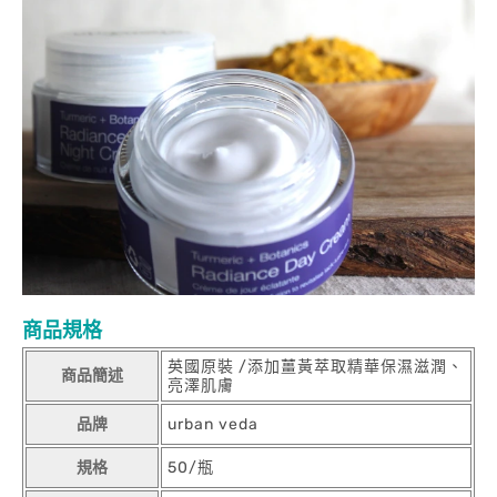
商品規格
英國原裝 /添加薑黃萃取精華保濕滋潤、
商品簡述
亮澤肌膚
品牌
urban veda
規格
50/瓶