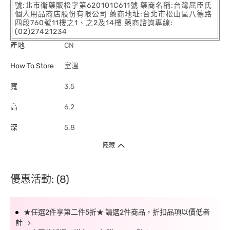
號:北市衛藥販松字第620101C611號 藥商名稱:台灣屈臣氏
個人用品商店股份有限公司 藥商地址:台北市松山區八德路
四段760號11樓之1、之2及14樓 藥商諮詢專線:
(02)27421234
產地
CN
How To Store
室溫
寬
3.5
高
6.2
深
5.8
隱藏
優惠活動: (8)
★任選2件享第二件5折★ 請選2件商品，折扣品項以價低者
計