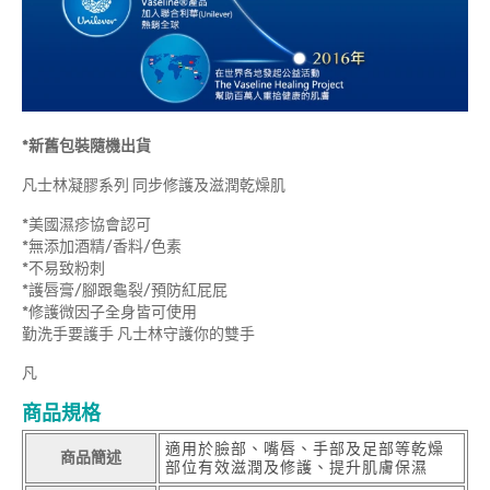
*新舊包裝隨機出貨
凡士林凝膠系列 同步修護及滋潤乾燥肌
*美國濕疹協會認可
*無添加酒精/香料/色素
*不易致粉刺
*護唇膏/腳跟龜裂/預防紅屁屁
*修護微因子全身皆可使用
勤洗手要護手 凡士林守護你的雙手
凡
商品規格
適用於臉部、嘴唇、手部及足部等乾燥
商品簡述
部位有效滋潤及修護、提升肌膚保濕