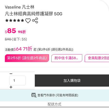
Vaseline 凡士林
凡士林經典高純修護凝膠 50G
85
$
95折
$90
(省下: $5)
64
71折
$
起
(第2件5折 (請任選2件商品))
活動價
第2件5折 (請任選2件商品)
刷中信卡滿$888送3萬點
會員點數2倍
加入購物袋
查看門市庫存 (可能有時間誤差)
配送方式