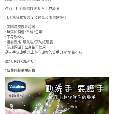
達百年的肌膚修護經典 凡士林凝膠
凡士林凝膠系列 同步修護及滋潤乾燥肌
*美國濕疹協會認可
*無添加酒精/香料/色素
*不易致粉刺
*護唇膏/腳跟龜裂/預防紅屁屁
*修護微因子全身皆可使用
勤洗手要護手 凡士林守護你的雙手 凡是你 皆不凡
成分: PETROLATUM
*新舊包裝隨機出貨