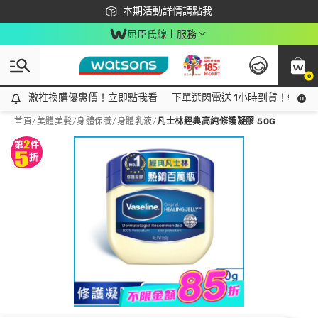
下載app最高回饋$350
本期活動詳情請點我
屈臣氏線上服務
0
激推換購優惠價！立即點我看
激推換購優惠價！立即點我看
下單選閃電送 1小時到貨！領神券
首頁
/
美體美髮
/
身體保養
/
身體乳液
/
凡士林經典高純修護凝膠 50G