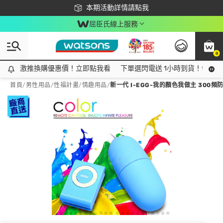
下載app最高回饋$350
本期活動詳情請點我
屈臣氏線上服務
0
激推換購優惠價！立即點我看
激推換購優惠價！立即點我看
下單選閃電送 1小時到貨！領神券
首頁
/
男性用品
/
性福計畫
/
情趣用品
/
新一代 I-EGG-我的顏色我做主 300