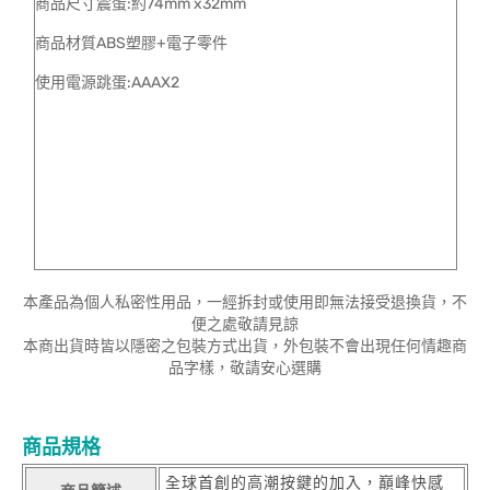
商品尺寸震蛋:約74mm x32mm
商品材質ABS塑膠+電子零件
使用電源跳蛋:AAAX2
本產品為個人私密性用品，一經拆封或使用即無法接受退換貨，不
便之處敬請見諒
本商出貨時皆以隱密之包裝方式出貨，外包裝不會出現任何情趣商
品字樣，敬請安心選購
商品規格
全球首創的高潮按鍵的加入，巔峰快感