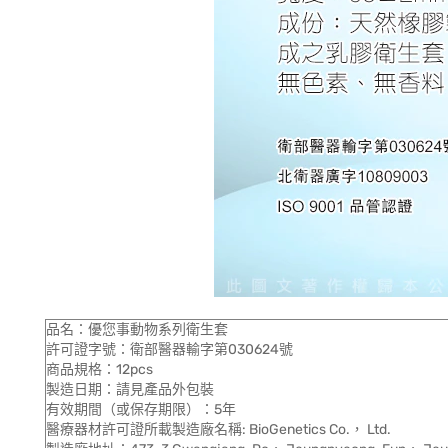
品名：優您事動物系列衛生套
許可證字號：衛部醫器輸字第030624號
商品規格：12pcs
製造日期：請見產品外包裝
有效期間（或保存期限）：5年
醫療器材許可證所載製造廠名稱: BioGenetics Co.， Ltd.