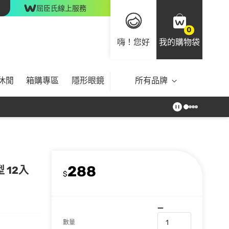
屈臣氏線上服務
0
嗨！您好
我的購物袋
休閒
箱購專區
隱形眼鏡
所有品牌
288
 12入
$
數量