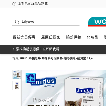
本期活動詳情請點我
下載app最高回饋$350
K beauty
Lilyeve
最新會員優惠
屈臣氏獨家
臉部保養
化妝品
激推換購優惠價！立即點我看
首頁
/
UNIDUS優您事 動物系列保險套-隱形貓咪-超薄型 12入