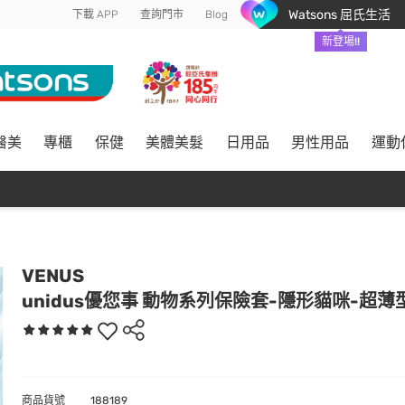
Watsons 屈氏生活
下載 APP
查詢門市
Blog
新登場!!
醫美
專櫃
保健
美體美髮
日用品
男性用品
運動
VENUS
unidus優您事 動物系列保險套-隱形貓咪-超薄型
商品貨號
188189