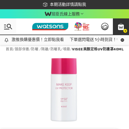
下載app最高回饋$350
本期活動詳情請點我
屈臣氏線上服務
0
激推換購優惠價！立即點我看
激推換購優惠價！立即點我看
下單選閃電送 1小時到貨！領神券
首頁
/
臉部保養
/
防曬 /隔離
/
防曬乳/噴霧
/
VISEE美顏定格UV防護罩40ML