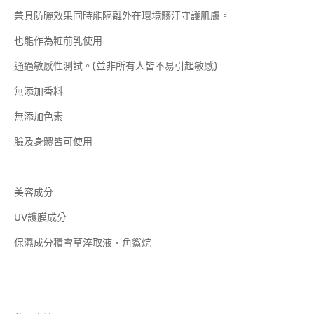
兼具防曬效果同時能隔離外在環境髒汙守護肌膚。
也能作為粧前乳使用
通過敏感性測試。(並非所有人皆不易引起敏感)
無添加香料
無添加色素
臉及身體皆可使用
美容成分
UV護膜成分
保濕成分積雪草淬取液‧角鯊烷