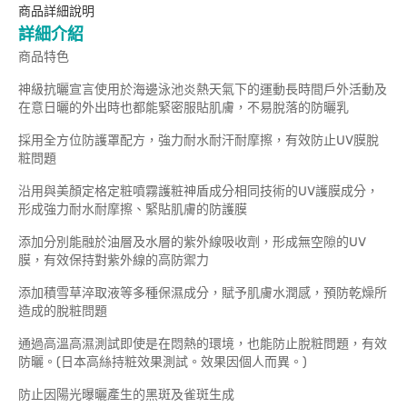
商品詳細說明
詳細介紹
商品特色
神級抗曬宣言使用於海邊泳池炎熱天氣下的運動長時間戶外活動及
在意日曬的外出時也都能緊密服貼肌膚，不易脫落的防曬乳
採用全方位防護罩配方，強力耐水耐汗耐摩擦，有效防止UV膜脫
粧問題
沿用與美顏定格定粧噴霧護粧神盾成分相同技術的UV護膜成分，
形成強力耐水耐摩擦、緊貼肌膚的防護膜
添加分別能融於油層及水層的紫外線吸收劑，形成無空隙的UV
膜，有效保持對紫外線的高防禦力
添加積雪草淬取液等多種保濕成分，賦予肌膚水潤感，預防乾燥所
造成的脫粧問題
通過高溫高濕測試即使是在悶熱的環境，也能防止脫粧問題，有效
防曬。(日本高絲持粧效果測試。效果因個人而異。)
防止因陽光曝曬產生的黑斑及雀斑生成