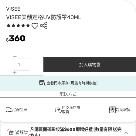
VISEE
VISEE美顏定格UV防護罩40ML
360
$
加入購物袋
查看門市庫存 (可能有時間誤差)
配送方式
屈臣氏門市
宅配到府
超商取貨
取貨
凡購買開架彩妝滿$600即贈好禮 (數量有限 送完
滿額贈
為止)