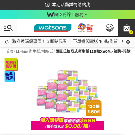
下載app最高回饋$350
本期活動詳情請點我
屈臣氏線上服務
0
激推換購優惠價！立即點我看
激推換購優惠價！立即點我看
下單選閃電送 1小時到貨！領神券
首頁
/
日用品
/
衛生紙
/
抽取式
/
屈臣氏抽取式衛生紙120抽X60包-箱購-箱購