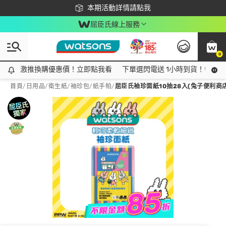
下載app最高回饋$350
本期活動詳情請點我
屈臣氏線上服務
0
激推換購優惠價！立即點我看
激推換購優惠價！立即點我看
下單選閃電送 1小時到貨！領神券
首頁
/
日用品
/
衛生紙
/
袖珍包/紙手帕
/
屈臣氏袖珍面紙10抽28入(兔子便利商店