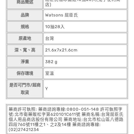
商品簡述
店)
品牌
Watsons 屈臣氏
規格
10抽28入
原產地
台灣
深、寬、高
21.6x7x21.6cm
淨重
382 g
保存環境
室溫
是否可門市/超商
Y
取貨
藥商許可執照: 藥商諮詢專線:0800-051-148 許可執照字
號:北市衛藥販松字第620101C611號 藥商名稱:台灣屈臣氏
個人用品商店股份有限公司 藥商地址:台北市松山區八德路
四段760號11樓之1、之2及14樓 藥商諮詢專線:
(02)27421234