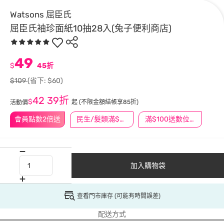
Watsons 屈臣氏
屈臣氏袖珍面紙10抽28入(兔子便利商店)
49
$
45折
$109
(省下: $60)
42
39折
$
起
(不限金額結帳享85折)
活動價
會員點數2倍送
民生/髮類滿$388送舒潔冰巾
滿$100送數位印花
加入購物袋
查看門市庫存 (可能有時間誤差)
配送方式