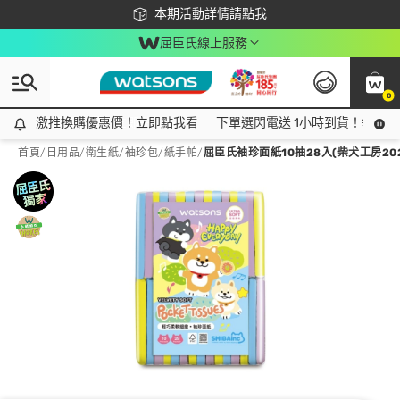
下載app最高回饋$350
本期活動詳情請點我
屈臣氏線上服務
0
激推換購優惠價！立即點我看
激推換購優惠價！立即點我看
下單選閃電送 1小時到貨！領神券
首頁
/
日用品
/
衛生紙
/
袖珍包/紙手帕
/
屈臣氏袖珍面紙10抽28入(柴犬工房202