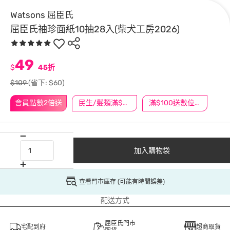
Watsons 屈臣氏
屈臣氏袖珍面紙10抽28入(柴犬工房2026)
49
$
45折
$109
(省下: $60)
會員點數2倍送
民生/髮類滿$388送舒潔冰巾
滿$100送數位印花
加入購物袋
查看門市庫存 (可能有時間誤差)
配送方式
屈臣氏門市
宅配到府
超商取貨