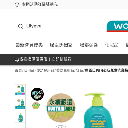
本期活動詳情請點我
下載app最高回饋$350
K beauty
Lilyeve
最新會員優惠
屈臣氏獨家
臉部保養
化妝品
激推換購優惠價！立即點我看
首頁
/
日用品
/
嬰幼兒用品
/
嬰幼兒用品/食品
/
屈臣氏FUN心玩兒童洗髮精