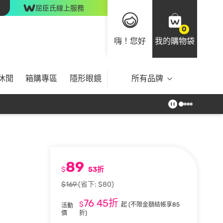
屈臣氏線上服務
0
嗨！您好
我的購物袋
休閒
箱購專區
隱形眼鏡
所有品牌
89
$
53折
$169
(省下: $80)
76
45折
$
起
(不限金額結帳享85
活動
價
折)