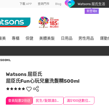
Watsons 屈氏生活
下載 APP
查詢門市
Blog
新登場!!
醫美
專櫃
保健
美體美髮
日用品
男性用品
運動
500ML
Watsons 屈臣氏
屈臣氏Fun心玩兒童洗髮精500ml
會員點數2倍送
民生/髮類滿$388送舒潔冰巾
滿$100送數位印花