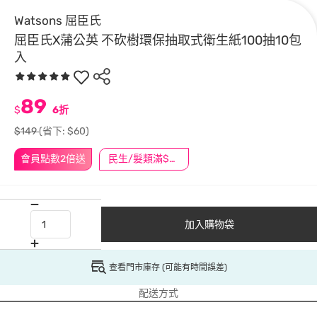
Watsons 屈臣氏
屈臣氏X蒲公英 不砍樹環保抽取式衛生紙100抽10包
入
89
$
6折
$149
(省下: $60)
會員點數2倍送
民生/髮類滿$388送舒潔冰巾
加入購物袋
查看門市庫存 (可能有時間誤差)
配送方式