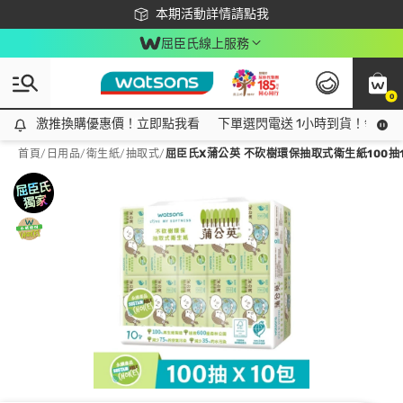
下載app最高回饋$350
本期活動詳情請點我
屈臣氏線上服務
0
激推換購優惠價！立即點我看
激推換購優惠價！立即點我看
下單選閃電送 1小時到貨！領神券
首頁
/
日用品
/
衛生紙
/
抽取式
/
屈臣氏X蒲公英 不砍樹環保抽取式衛生紙100抽