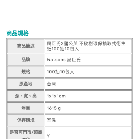
商品規格
屈臣氏X蒲公英 不砍樹環保抽取式衛生
商品簡述
紙100抽10包入
品牌
Watsons 屈臣氏
規格
100抽10包入
原產地
台灣
深、寬、高
1x1x1cm
淨重
1615 g
保存環境
室溫
是否可門市/超商
Y