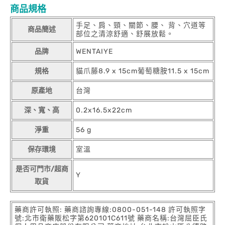
商品規格
手足、肩、頸、關節、腰、 背、穴道等
商品簡述
部位之清涼舒適、舒展放鬆。
品牌
WENTAIYE
規格
貓爪藤8.9 x 15cm葡萄糖胺11.5 x 15cm
原產地
台灣
深、寬、高
0.2x16.5x22cm
淨重
56 g
保存環境
室溫
是否可門市/超商
Y
取貨
藥商許可執照: 藥商諮詢專線:0800-051-148 許可執照字
號:北市衛藥販松字第620101C611號 藥商名稱:台灣屈臣氏