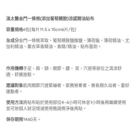
溫太醫金門一條根(添加葡萄糖胺)涼感精油貼布
容量規格
6包(每片11.5 x 15cm6片/包)
全成分
金門一條根萃取、葡萄糖胺鹽酸鹽、薄荷腦、薄荷精油、尤
加利精油、薰衣草香精油、香精/精油、貼布基劑。
作用機轉
手足、肩、頸、關節、腰、 背、穴道等部位之清涼舒
適、舒展放鬆。
建議對象
肌肉關節穴道緊繃者、家務勞累者、需長期久站者、愛好
運動者。
使用方法
將貼布貼於使用部位4~6小時可休息1小時後再繼續使用
並可依個人狀況增減使用務請擦淨後再貼。
保存期限
1460天。