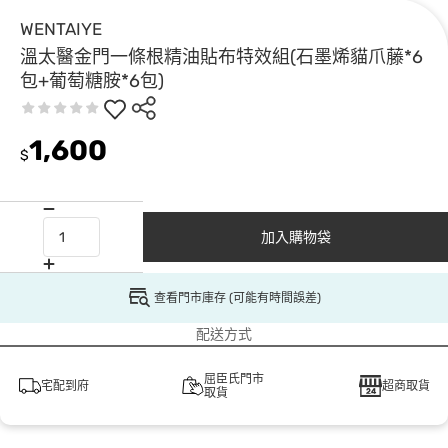
WENTAIYE
溫太醫金門一條根精油貼布特效組(石墨烯貓爪藤*6
包+葡萄糖胺*6包)
1,600
$
加入購物袋
查看門市庫存 (可能有時間誤差)
配送方式
屈臣氏門市
宅配到府
超商取貨
取貨