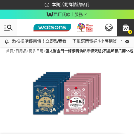
下載app最高回饋$350
本期活動詳情請點我
屈臣氏線上服務
0
激推換購優惠價！立即點我看
激推換購優惠價！立即點我看
下單選閃電送 1小時到貨！領神券
首頁
/
日用品
/
更多日用
/
溫太醫金門一條根精油貼布特效組(石墨烯貓爪藤*6包+