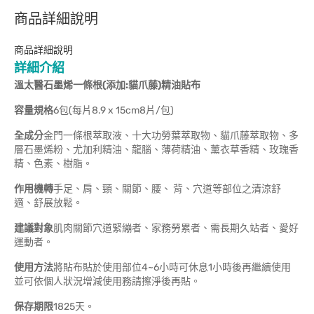
商品詳細說明
商品詳細說明
詳細介紹
溫太醫石墨烯一條根(添加:貓爪藤)精油貼布
容量規格
6包(每片8.9 x 15cm8片/包)
全成分
金門一條根萃取液、十大功勞葉萃取物、貓爪藤萃取物、多
層石墨烯粉、尤加利精油、龍腦、薄荷精油、薰衣草香精、玫瑰香
精、色素、樹脂。
作用機轉
手足、肩、頸、關節、腰、 背、穴道等部位之清涼舒
適、舒展放鬆。
建議對象
肌肉關節穴道緊繃者、家務勞累者、需長期久站者、愛好
運動者。
使用方法
將貼布貼於使用部位4~6小時可休息1小時後再繼續使用
並可依個人狀況增減使用務請擦淨後再貼。
保存期限
1825天。