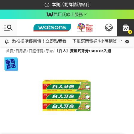
下載app最高回饋$350
本期活動詳情請點我
屈臣氏線上服務
0
激推換購優惠價！立即點我看
激推換購優惠價！立即點我看
下單選閃電送 1小時到貨！領神券
首頁
/
日用品
/
口腔保健
/
牙膏
/
【白人】雙氟鈣牙膏130GX3入組