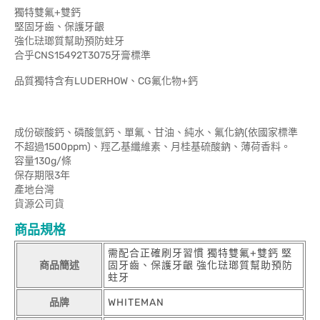
獨特雙氟+雙鈣
堅固牙齒、保護牙齦
強化琺瑯質幫助預防蛀牙
合乎CNS15492T3075牙膏標準
品質獨特含有LUDERHOW、CG氟化物+鈣
成份碳酸鈣、磷酸氫鈣、單氟、甘油、純水、氟化鈉(依國家標準
不超過1500ppm)、羥乙基纖維素、月桂基硫酸鈉、薄荷香料。
容量130g/條
保存期限3年
產地台灣
貨源公司貨
商品規格
需配合正確刷牙習慣 獨特雙氟+雙鈣 堅
商品簡述
固牙齒、保護牙齦 強化琺瑯質幫助預防
蛀牙
品牌
WHITEMAN