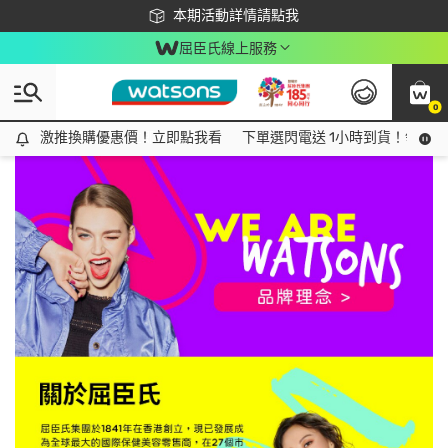
下載app最高回饋$350
本期活動詳情請點我
屈臣氏線上服務
0
激推換購優惠價！立即點我看
激推換購優惠價！立即點我看
下單選閃電送 1小時到貨！領神券