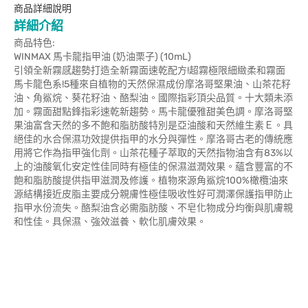
商品詳細說明
詳細介紹
商品特色:
WINMAX 馬卡龍指甲油 (奶油栗子) (10mL)
引領全新霧感趨勢打造全新霧面速乾配方!超霧極限細緻柔和霧面
馬卡龍色系!5種來自植物的天然保濕成份摩洛哥堅果油、山茶花籽
油、角鯊烷、葵花籽油、酪梨油。國際指彩頂尖品質。十大類未添
加。霧面甜點鋒指彩速乾新趨勢。馬卡龍優雅甜美色調。摩洛哥堅
果油富含天然的多不飽和脂肪酸特別是亞油酸和天然維生素Ｅ。具
絕佳的水合保濕功效提供指甲的水分與彈性。摩洛哥古老的傳統應
用將它作為指甲強化劑。山茶花種子萃取的天然指物油含有83%以
上的油酸氧化安定性佳同時有極佳的保濕滋潤效果。蘊含豐富的不
飽和脂肪酸提供指甲滋潤及修護。植物來源角鯊烷100%橄欖油來
源結構接近皮脂主要成分親膚性極佳吸收性好可潤澤保護指甲防止
指甲水份流失。酪梨油含必需脂肪酸、不皂化物成分均衡與肌膚親
和性佳。具保濕、強效滋養、軟化肌膚效果。