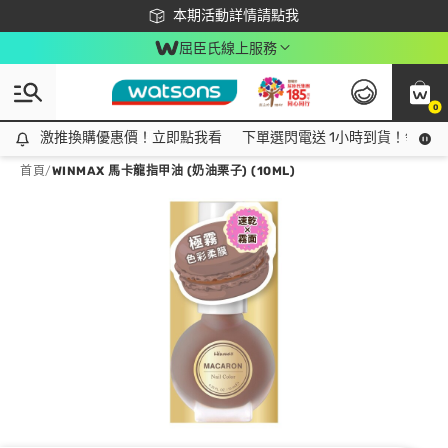
下載app最高回饋$350
本期活動詳情請點我
屈臣氏線上服務
0
激推換購優惠價！立即點我看
激推換購優惠價！立即點我看
下單選閃電送 1小時到貨！領神券
首頁
/
WINMAX 馬卡龍指甲油 (奶油栗子) (10ML)