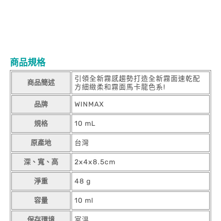
商品規格
引領全新霧感趨勢打造全新霧面速乾配
商品簡述
方細緻柔和霧面馬卡龍色系!
品牌
WINMAX
規格
10 mL
原產地
台灣
深、寬、高
2x4x8.5cm
淨重
48 g
容量
10 ml
保存環境
室溫