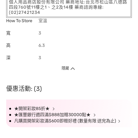
個人用品商店股份有限公司 藥商地址:台北市松山區八德路
四段760號11樓之1、之2及14樓 藥商諮詢專線:
(02)27421234
How To Store
室溫
寬
3
高
6.3
深
3
隱藏
優惠活動: (3)
★開架彩妝85折★
★匯豐銀行週四滿$888加贈30000點★
凡購買開架彩妝滿$600即贈好禮 (數量有限 送完為止)