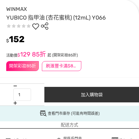
WINMAX
YUBICO 指甲油 (杏花蜜桃) (12mL) Y066
152
$
129
85折
$
起
(開架彩妝85折)
活動價
開架彩妝85折
刷滙豐卡滿$888送3萬點
加入購物袋
查看門市庫存 (可能有時間誤差)
配送方式
屈臣氏門市