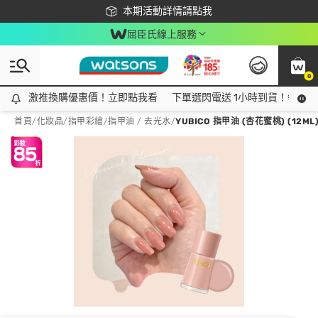
下載app最高回饋$350
本期活動詳情請點我
屈臣氏線上服務
0
激推換購優惠價！立即點我看
激推換購優惠價！立即點我看
下單選閃電送 1小時到貨！領神券
首頁
/
化妝品
/
指甲彩繪
/
指甲油 / 去光水
/
YUBICO 指甲油 (杏花蜜桃) (12ML)