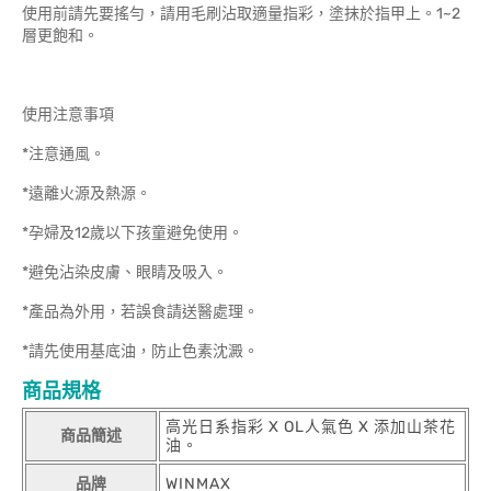
使用前請先要搖勻，請用毛刷沾取適量指彩，塗抹於指甲上。1~2
層更飽和。
使用注意事項
*注意通風。
*遠離火源及熱源。
*孕婦及12歲以下孩童避免使用。
*避免沾染皮膚、眼睛及吸入。
*產品為外用，若誤食請送醫處理。
*請先使用基底油，防止色素沈澱。
商品規格
高光日系指彩 X OL人氣色 X 添加山茶花
商品簡述
油。
品牌
WINMAX