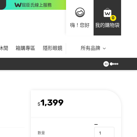
屈臣氏線上服務
0
嗨！您好
我的購物袋
休閒
箱購專區
隱形眼鏡
所有品牌
1,399
$
數量