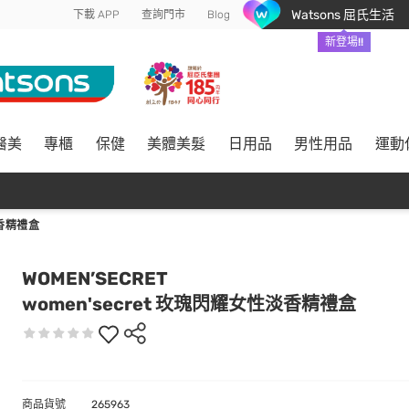
Watsons 屈氏生活
下載 APP
查詢門市
Blog
新登場!!
醫美
專櫃
保健
美體美髮
日用品
男性用品
運動
淡香精禮盒
WOMEN’SECRET
women'secret 玫瑰閃耀女性淡香精禮盒
商品貨號
265963