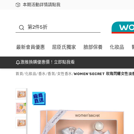
本期活動詳情請點我
下載app最高回饋$350
善存
第2件5折
最新會員優惠
屈臣氏獨家
臉部保養
化妝品
激推換購優惠價！立即點我看
首頁
/
化妝品
/
香水/香氛
/
女性香水
/
WOMEN'SECRET 玫瑰閃耀女性