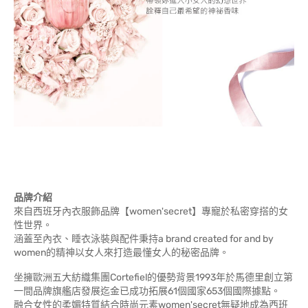
品牌介紹
來自西班牙內衣服飾品牌【women'secret】專寵於私密穿搭的女
性世界。
涵蓋至內衣、睡衣泳裝與配件秉持a brand created for and by
women的精神以女人來打造最懂女人的秘密品牌。
坐擁歐洲五大紡織集團Cortefiel的優勢背景1993年於馬德里創立第
一間品牌旗艦店發展迄金已成功拓展61個國家653個國際據點。
融合女性的柔媚特質結合時尚元素women'secret無疑地成為西班