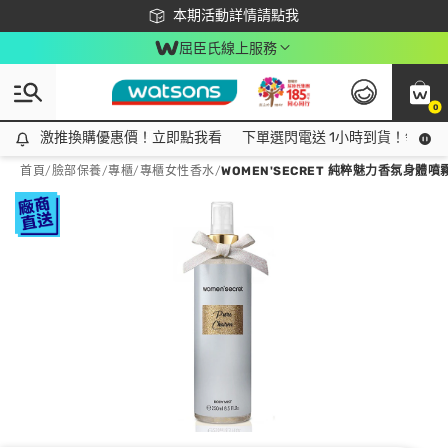
下載app最高回饋$350
本期活動詳情請點我
屈臣氏線上服務
0
激推換購優惠價！立即點我看
激推換購優惠價！立即點我看
下單選閃電送 1小時到貨！領神券
首頁
/
臉部保養
/
專櫃
/
專櫃女性香水
/
WOMEN'SECRET 純粹魅力香氛身體噴霧