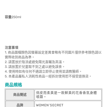
容量
250ml
注意事項
1. 商品圖檔顏色因螢幕設定差異會略有不同圖片僅供參考顏色請以
實際收到商品為準。
2. 請置放於陰涼處避免陽光直曬及高溫。
3. 請放置於兒童取不到之處以避免誤食。
4. 使用時如有任何不適請立即停止使用並請教醫師。
5. 本產品屬私人消耗性商品一經拆封使用恕不接受退換貨。
商品規格
俏皮而柔美是一款鮮美的花香香氛身體
商品簡述
噴霧。
品牌
WOMEN’SECRET