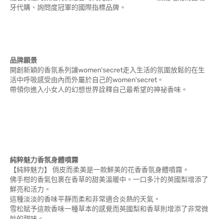
牙代購、詢問度冠軍的國際指標品牌。
品牌願景
開創新穎的香氛系列讓women'secret走入生活的氛圍放鬆的在生
活中呼吸感受由內而外屬於自己的women'secret。
帶領你進入小女人的幻想世界詮釋自己最希望的神祕香味。
純粹魅力香氛身體噴霧
【純粹魅力】 俏皮而柔美是一款鮮美的花香香氛身體噴霧。
佛手柑的香氣包裹在香草的甜美溫暖中。一口多汁的英國梨增添了
鮮亮和活力。
這種淡淡的香味平靜而柔和非常適合炎熱的天氣。
雪松賦予這款香味一種草本的感覺而英國梨和香草則增添了非常微
妙的甜味。