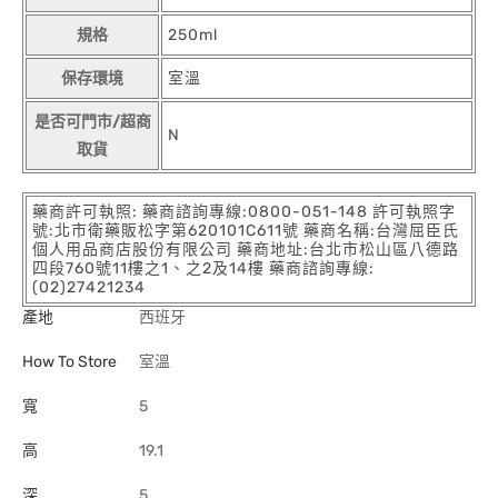
規格
250ml
保存環境
室溫
是否可門市/超商
N
取貨
藥商許可執照: 藥商諮詢專線:0800-051-148 許可執照字
號:北市衛藥販松字第620101C611號 藥商名稱:台灣屈臣氏
個人用品商店股份有限公司 藥商地址:台北市松山區八德路
四段760號11樓之1、之2及14樓 藥商諮詢專線:
(02)27421234
產地
西班牙
How To Store
室溫
寬
5
高
19.1
深
5