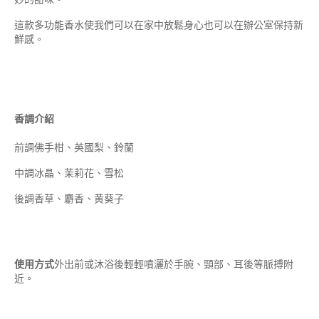
這款多功能香水使我們可以在家中放鬆身心也可以在辦公室保持新
鮮感。
香調介紹
前調佛手柑、英國梨、鈴蘭
中調冰晶、茉莉花、雪松
後調香草、麝香、黄葵子
使用方式
外出前或沐浴後輕輕噴灑於手腕、頸部、耳後等脈搏附
近。