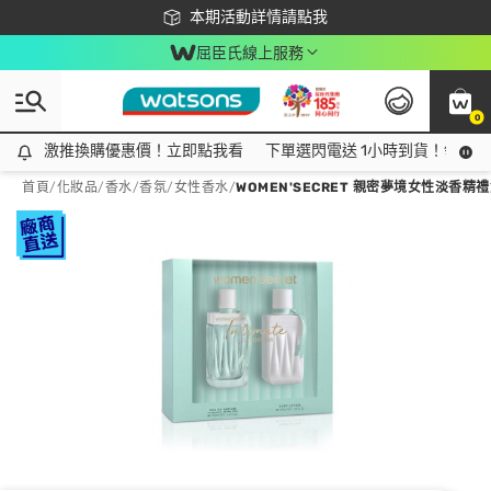
下載app最高回饋$350
本期活動詳情請點我
屈臣氏線上服務
0
激推換購優惠價！立即點我看
激推換購優惠價！立即點我看
下單選閃電送 1小時到貨！領神券
首頁
/
化妝品
/
香水/香氛
/
女性香水
/
WOMEN'SECRET 親密夢境女性淡香精