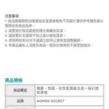
注意事項
1. 商品圖檔顏色因螢幕設定差異會略有不同圖片僅供參考顏色請以
實際收到商品為準。
2. 請置放於陰涼處避免陽光直曬及高溫。
3. 請放置於兒童取不到之處以避免誤食。
4. 使用時如有任何不適請立即停止使用並請教醫師。
5. 本產品屬私人消耗性商品一經拆封使用恕不接受退換貨。
商品規格
精緻、性感、女性氣質結合成一絲幻想
商品簡述
和夢想
品牌
WOMEN’SECRET