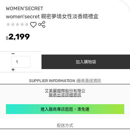
WOMEN’SECRET
women'secret 親密夢境女性淡香精禮盒
2,199
$
加入購物袋
SUPPLIER INFORMATION :廠商直送資訊
艾美麗國際股份有限公
廠商出貨詳細資訊
進入廠商專店逛逛，湊免運
配送方式