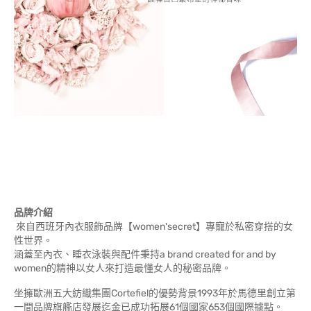
品牌介紹
來自西班牙內衣服飾品牌【women'secret】專寵於私密穿搭的女
性世界。
涵蓋至內衣、睡衣泳裝與配件秉持a brand created for and by
women的精神以女人來打造最懂女人的秘密品牌。
坐擁歐洲五大紡織集團Cortefiel的優勢背景1993年於馬德里創立第
一間品牌旗艦店發展迄金已成功拓展61個國家653個國際據點。