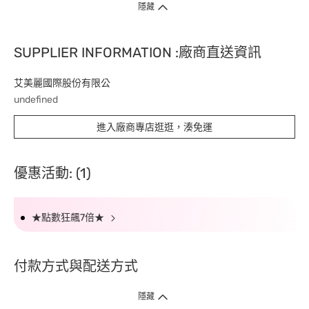
隱藏
SUPPLIER INFORMATION :廠商直送資訊
艾美麗國際股份有限公
undefined
進入廠商專店逛逛，湊免運
優惠活動: (1)
★點數狂飆7倍★
付款方式與配送方式
隱藏