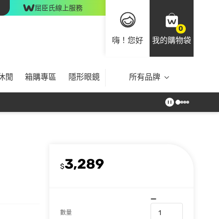
屈臣氏線上服務
0
嗨！您好
我的購物袋
休閒
箱購專區
隱形眼鏡
所有品牌
3,289
$
數量