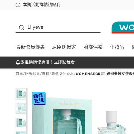
本期活動詳情請點我
下載app最高回饋$350
K beauty
Lilyeve
最新會員優惠
屈臣氏獨家
臉部保養
化妝品
激推換購優惠價！立即點我看
首頁
/
臉部保養
/
專櫃
/
專櫃女性香水
/
WOMENSECRET 親密夢境女性淡香