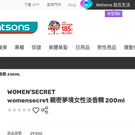
Watsons 屈氏生活
下載 APP
查詢門市
Blog
新登場!!
醫美
專櫃
保健
美體美髮
日用品
男性用品
運動
精 200ML
WOMEN’SECRET
womensecret 親密夢境女性淡香精 200ml
商品貨號
291250