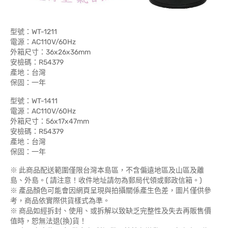
型號：WT-1211
電源：AC110V/60Hz
外箱尺寸：36x26x36mm
安檢碼：R54379
產地：台灣
保固：一年
型號：WT-1411
電源：AC110V/60Hz
外箱尺寸：56x17x47mm
安檢碼：R54379
產地：台灣
保固：一年
※ 此商品配送範圍僅限台灣本島區，不含偏遠地區及山區及離
島、外島。( 請注意！收件地址請勿為郵局代領或郵政信箱。)
※ 產品顏色可能會因網頁呈現與拍攝關係產生色差，圖片僅供參
考，商品依實際供貨樣式為準。
※ 商品如經拆封、使用、或拆解以致缺乏完整性及失去再販售價
值時，恕無法退(換)貨！