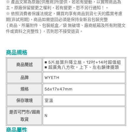
※ 產品文案為原廠(供應商)所提供，若若有變動，以實際商品為
主。原廠保留變更之權利，若有變更，恕不另行通知！。
※ 依照消費者保護法規定，購買均享有商品到貨七天的鑑賞考慮
期(非試用期)，商品如需退回必須是保持全新且包裝完整
( 商品、所屬附件、包裝紙盒／袋 無破壞、廠商紙箱及所有附隨文
件或資料之完整性 ) ，否則恕不接受退貨。
商品規格
■ 5片扇葉升降立扇，12吋+14吋超值組
商品簡述
■ 超廣角八方吹，上下、左右韻律擺頭
品牌
WYETH
規格
56x17x47mm
保存環境
室溫
是否可門市/超商
N
取貨
商品屬性