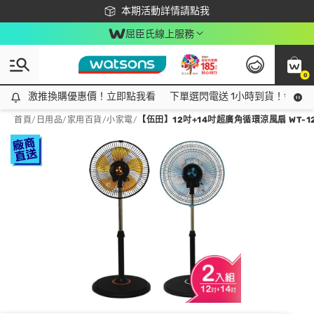
下載app最高回饋$350
本期活動詳情請點我
屈臣氏線上服務
0
激推換購優惠價！立即點我看
激推換購優惠價！立即點我看
下單選閃電送 1小時到貨！領神券
首頁
/
日用品
/
家用百貨
/
小家電
/
【伍田】12吋+14吋超廣角循環涼風扇 WT-121