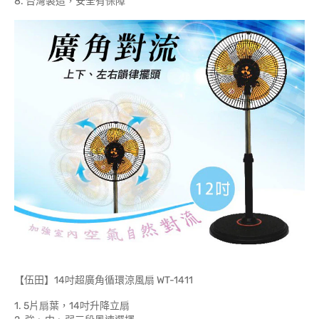
8. 台灣製造，安全有保障
【伍田】14吋超廣角循環涼風扇 WT-1411
1. 5片扇葉，14吋升降立扇