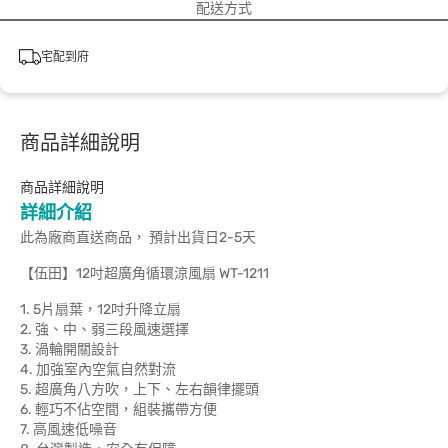
配送方式
宅配到府
商品詳細說明
商品詳細說明
詳細介紹
此為廠商直送商品， 預計出貨日2-5天
【伍田】12吋超廣角循環涼風扇 WT-1211
1. 5片扇葉，12吋升降立扇
2. 強、中、弱三段風速選擇
3. 渦輪開關設計
4. 加強室內空氣自然對流
5. 超廣角八方吹，上下、左右韻律擺頭
6. 輕巧不佔空間，組裝攜帶方便
7. 高風速低噪音