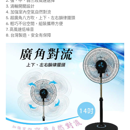
2. 強、中、弱三段風速選擇
3. 渦輪開關設計
4. 加強室內空氣自然對流
5. 超廣角八方吹，上下、左右韻律擺頭
6. 輕巧不佔空間，組裝攜帶方便
7. 高風速低噪音
8. 台灣製造，安全有保障