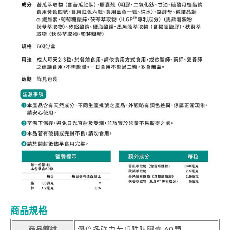
商品規格
商品簡述
優倍多強力苦瓜胜肽膠囊 60顆