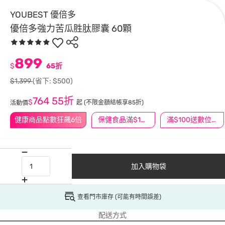
YOUBEST 優倍多
優倍多強力苦瓜胜肽膠囊 60顆
899
$
65折
$1,399
(省下: $500)
764
55折
$
起
(不限金額結帳享85折)
活動價
健康商品點數狂飆6倍
保健食品滿$1200送$100
滿$100送數位印花
加入購物袋
查看門市庫存 (可能有時間誤差)
配送方式