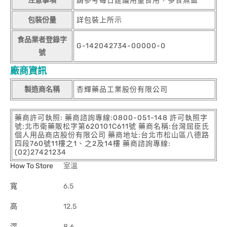
注意事項
請參考每日建議用量食用，多食無益
包裝份量
詳包裝上所示
食品業者登錄字
G-142042734-00000-0
號
廠商資訊
製造商名稱
杏輝藥品工業股份有限公司
藥商許可執照: 藥商諮詢專線:0800-051-148 許可執照字
號:北市衛藥販松字第620101C611號 藥商名稱:台灣屈臣氏
個人用品商店股份有限公司 藥商地址:台北市松山區八德路
四段760號11樓之1、之2及14樓 藥商諮詢專線:
(02)27421234
How To Store
室溫
寬
6.5
高
12.5
深
8.6