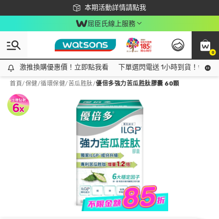
下載app最高回饋$350
本期活動詳情請點我
屈臣氏線上服務
0
激推換購優惠價！立即點我看
激推換購優惠價！立即點我看
下單選閃電送 1小時到貨！領神券
首頁
/
保健
/
循環保健
/
苦瓜胜肽
/
優倍多強力苦瓜胜肽膠囊 60顆