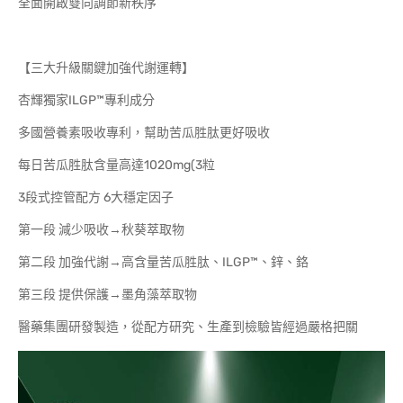
全面開啟雙向調節新秩序
【三大升級關鍵加強代謝運轉】
杏輝獨家ILGP™專利成分
多國營養素吸收專利，幫助苦瓜胜肽更好吸收
每日苦瓜胜肽含量高達1020mg(3粒
3段式控管配方 6大穩定因子
第一段 減少吸收→秋葵萃取物
第二段 加強代謝→高含量苦瓜胜肽、ILGP™、鋅、鉻
第三段 提供保護→墨角藻萃取物
醫藥集團研發製造，從配方研究、生產到檢驗皆經過嚴格把關