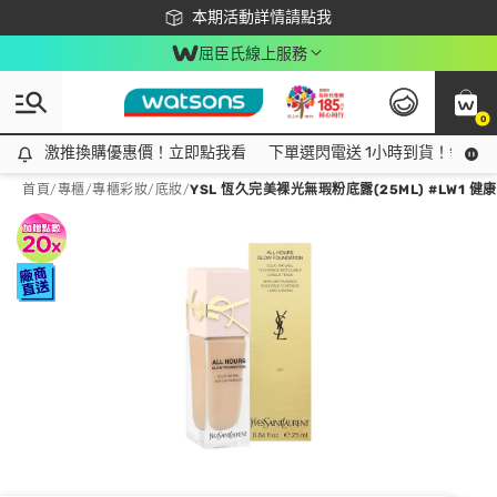
下載app最高回饋$350
本期活動詳情請點我
屈臣氏線上服務
0
激推換購優惠價！立即點我看
激推換購優惠價！立即點我看
下單選閃電送 1小時到貨！領神券
首頁
/
專櫃
/
專櫃彩妝
/
底妝
/
YSL 恆久完美裸光無瑕粉底露(25ML) #LW1 