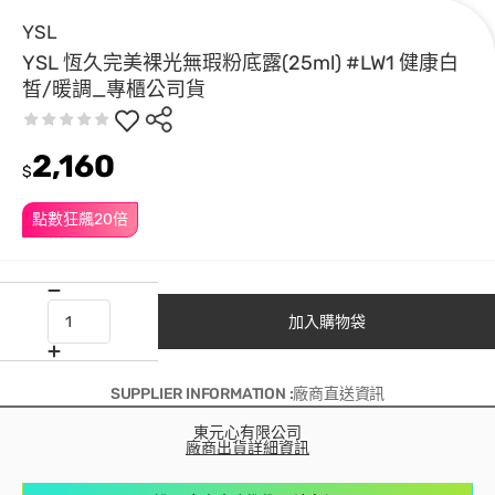
YSL
YSL 恆久完美裸光無瑕粉底露(25ml) #LW1 健康白
皙/暖調_專櫃公司貨
2,160
$
點數狂飆20倍
加入購物袋
SUPPLIER INFORMATION :廠商直送資訊
東元心有限公司
廠商出貨詳細資訊