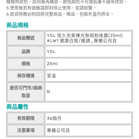
櫃實際試色、試用後再購買、避免顏色不符或肌膚不適等症狀。
5.使用後若有過敏請即刻停止使用、並請就醫。
6.退貨時務必附回原完整商品、贈品、包裝外盒均齊全。
商品規格
YSL 恆久完美裸光無瑕粉底露(25ml)
商品簡述
#LW1 健康白皙/暖調_專櫃公司貨
品牌
YSL
規格
25ml
保存環境
室溫
是否可門市/超商
N
取貨
商品屬性
有效期限
36個月
注意事項
專櫃公司貨