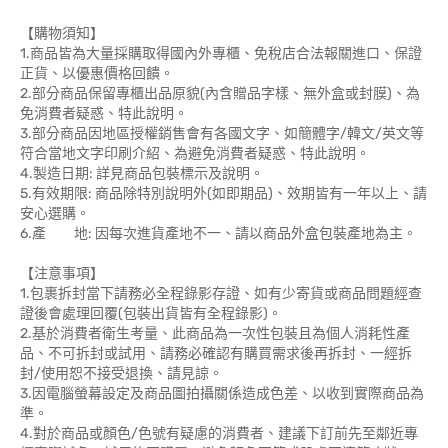
【購物須知】
1.商品皆為大量採購取得國內外專櫃、免稅店合法報關進口、保證
正貨、以優惠價格回饋。
2.部分商品保留專櫃出品原貌(內含贈品字樣、無外盒或封膜)、為
免消費者疑惑、特此說明。
3.部分商品因地區授權銷售會有各國文字、如簡體字/韓文/英文等
符合當地文字印刷介紹、為避免消費者疑惑、特此說明。
4.製造日期: 詳見商品包裝標示及說明。
5.有效期限: 商品除特別說明外(如即期品)、效期皆有一年以上、請
安心選購。
6.產 地: 因每次進貨產地不一、請以商品外盒包裝產地為主。
【注意事項】
1.包裹拆封當下請務必全程錄影存證、如有少寄貨或商品問題經查
證後會處理回覆(包裝出貨皆有全程錄影)。
2.基於消費者衛生考量、此商品為一次性包裝且為個人消耗性產
品、不可拆封或試用、請務必確認有購買需求後再拆封、一經拆
封/使用恕不接受退換、請見諒。
3.因電腦螢幕設定及商品圖拍攝關係造成色差、以收到實際商品為
準。
4.對於商品或顏色/色號有疑慮的消費者、建議下訂前先至鄰近專