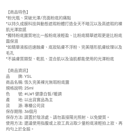
【商品特色】
*粉光瓶、突破光澤/亮面粉底的痛點
*以持久成膜科技與動態遮瑕粉體打造全天不暗沉以及高遮瑕的裸
肌光澤妝感
*獨特粉底露質地比一般粉底液輕盈、比粉底精華遮瑕更是比粉底
霜保濕
*如精華液般迅速融膚、底妝貼膚不浮粉、完美隱形肌膚紋理以及
毛孔
*不論膚質類型、乾肌、混合肌以及油肌都能使用的光澤粉底
【商品資訊】
品 牌: YSL
商品名稱: 恆久完美裸光無瑕粉底露
規格說明: 25ml
色 號: #LW1 健康白皙/暖調
產 地: 以出貨實品為主
貨 源: 專櫃公司貨
保存期限: 36個月
保存方法: 請置於陰涼處、請勿直接陽光照射、以免變質。
使用方法: 建議使用指腹或上妝工具沾取少量粉底液輕拍上妝、再
均勻上於全臉。