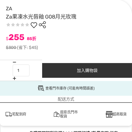
ZA
Za果凍水光唇釉 G08月光玫瑰
255
$
85折
$300
(省下: $45)
加入購物袋
查看門市庫存 (可能有時間誤差)
配送方式
屈臣氏門市
宅配到府
超商取貨
取貨