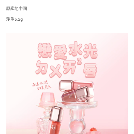
原產地中國
淨重3.2g