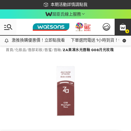
下載app最高回饋$350
本期活動詳情請點我
屈臣氏線上服務
0
激推換購優惠價！立即點我看
激推換購優惠價！立即點我看
下單選閃電送 1小時到貨！領神券
首頁
/
化妝品
/
唇部彩妝
/
唇蜜/唇釉
/
ZA果凍水光唇釉 G08月光玫瑰