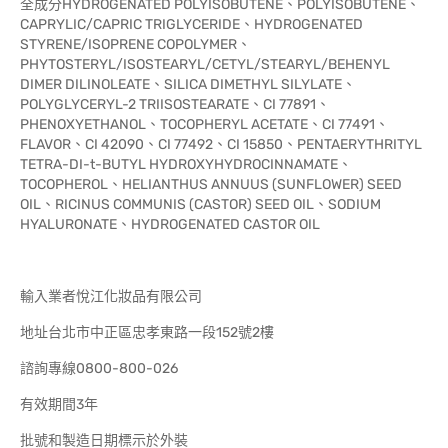
全成分HYDROGENATED POLYISOBUTENE、POLYISOBUTENE、
CAPRYLIC/CAPRIC TRIGLYCERIDE、HYDROGENATED
STYRENE/ISOPRENE COPOLYMER、
PHYTOSTERYL/ISOSTEARYL/CETYL/STEARYL/BEHENYL
DIMER DILINOLEATE、SILICA DIMETHYL SILYLATE、
POLYGLYCERYL-2 TRIISOSTEARATE、CI 77891、
PHENOXYETHANOL、TOCOPHERYL ACETATE、CI 77491、
FLAVOR、CI 42090、CI 77492、CI 15850、PENTAERYTHRITYL
TETRA-DI-t-BUTYL HYDROXYHYDROCINNAMATE、
TOCOPHEROL、HELIANTHUS ANNUUS (SUNFLOWER) SEED
OIL、RICINUS COMMUNIS (CASTOR) SEED OIL、SODIUM
HYALURONATE、HYDROGENATED CASTOR OIL
輸入業者悅江化妝品有限公司
地址台北市中正區忠孝東路一段152號2樓
諮詢專線0800-800-026
有效期間3年
批號和製造日期標示於外裝