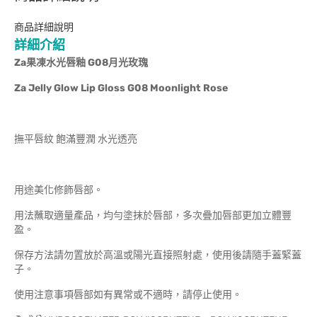
商品詳細說明
詳細介紹
Za
果凍水光唇釉 G08月光玫瑰
Za Jelly Glow Lip Gloss G08 Moonlight Rose
撫平唇紋 飽滿豐潤 水光透亮
用途美化修飾唇部。
用法蘸取適量產品，均勻塗抹於唇部，多次疊加唇部更加立體豐
盈。
保存方法請勿置放於高溫或陽光直接照射處，使用後請隨手蓋緊蓋
子。
使用注意事項唇部如有異常或不適時，請停止使用。