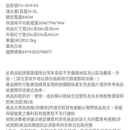
品型號CV-DHF40
滿水量(容量)4.0L
額定電量840W
保溫時平均耗電量20W/17W/14W
商品尺寸寬22x深28x高35cm
外箱尺寸寬25x深31x高40cm
重量(KG)約3.2kg
產地日本
國際條碼4974305718877
此商品配送範圍僅限台灣本島區不含偏遠地區及山區及離島、外
島。( 請注意收件地址請勿為郵局代領或郵政信箱。)
產品顏色可能會因網頁呈現與拍攝關係產生色差圖片僅供參考商品
依實際供貨樣式為準。
商品如經拆封、使用、或拆解以致缺乏完整性及失去再販售價值時
恕無法退(換)貨
產品文案為原廠(供應商)所提供若若有變動以實際商品為主。原廠
保留變更之權利若有變更恕不另行通知
依照消費者保護法規定購買均享有商品到貨七天的鑑賞考慮期(非
試用期)商品如需退回必須是保持全新且包裝完整