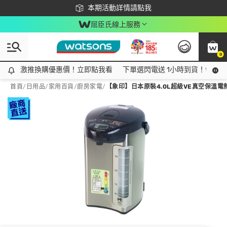
下載app最高回饋$350
本期活動詳情請點我
屈臣氏線上服務
0
激推換購優惠價！立即點我看
激推換購優惠價！立即點我看
下單選閃電送 1小時到貨！領神券
首頁
/
日用品
/
家用百貨
/
廚房家電
/
【象印】日本原裝4.0L超級VE真空保溫電熱水