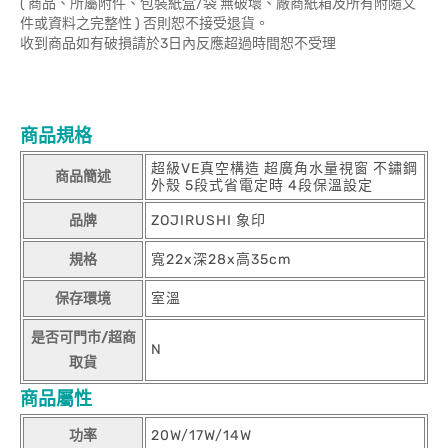
( 商品、所屬附件、包裝紙盒/袋 無破壞、廠商紙箱及所有附隨文
件或資料之完整性 ) 否則恕不接受退貨。
收到商品如有破損請於3日內反應超過時間恕不受理
商品規格
超級VE真空構造 超廣角水量視窗 不鏽鋼
商品簡述
外殼 5段式省電定時 4段保溫設定
品牌
ZOJIRUSHI 象印
規格
寬22x深28x高35cm
保存環境
室溫
是否可門市/超商
N
取貨
商品屬性
功率
20W/17W/14W