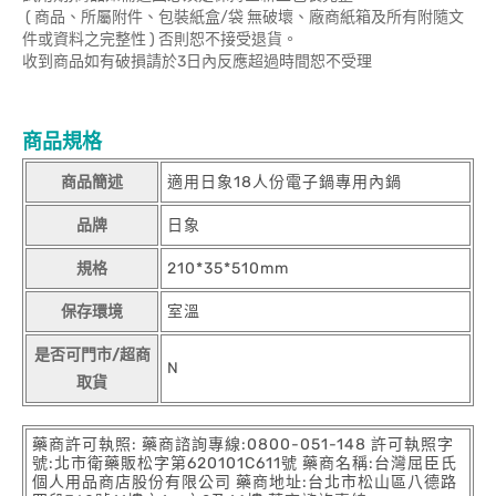
( 商品、所屬附件、包裝紙盒/袋 無破壞、廠商紙箱及所有附隨文
件或資料之完整性 ) 否則恕不接受退貨。
收到商品如有破損請於3日內反應超過時間恕不受理
商品規格
商品簡述
適用日象18人份電子鍋專用內鍋
品牌
日象
規格
210*35*510mm
保存環境
室溫
是否可門市/超商
N
取貨
藥商許可執照: 藥商諮詢專線:0800-051-148 許可執照字
號:北市衛藥販松字第620101C611號 藥商名稱:台灣屈臣氏
個人用品商店股份有限公司 藥商地址:台北市松山區八德路