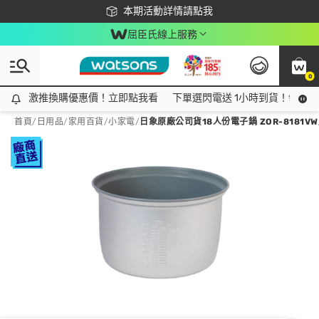
下載app最高回饋$350
本期活動詳情請點我
屈臣氏線上服務
0
激推換購優惠價！立即點我看
激推換購優惠價！立即點我看
下單選閃電送 1小時到貨！領神券
首頁
/
日用品
/
家用百貨
/
小家電
/
日象原廠公司貨18人份電子鍋 ZOR-8181VW/