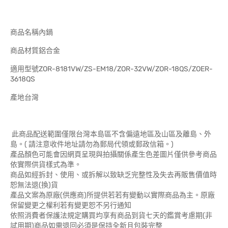
商品名稱內鍋
商品材質鋁合金
適用型號ZOR-8181VW/ZS-EM18/ZOR-32VW/ZOR-18QS/ZOER-
3618QS
產地台灣
此商品配送範圍僅限台灣本島區不含偏遠地區及山區及離島、外
島。( 請注意收件地址請勿為郵局代領或郵政信箱。)
產品顏色可能會因網頁呈現與拍攝關係產生色差圖片僅供參考商品
依實際供貨樣式為準。
商品如經拆封、使用、或拆解以致缺乏完整性及失去再販售價值時
恕無法退(換)貨
產品文案為原廠(供應商)所提供若若有變動以實際商品為主。原廠
保留變更之權利若有變更恕不另行通知
依照消費者保護法規定購買均享有商品到貨七天的鑑賞考慮期(非
試用期)商品如需退回必須是保持全新且包裝完整