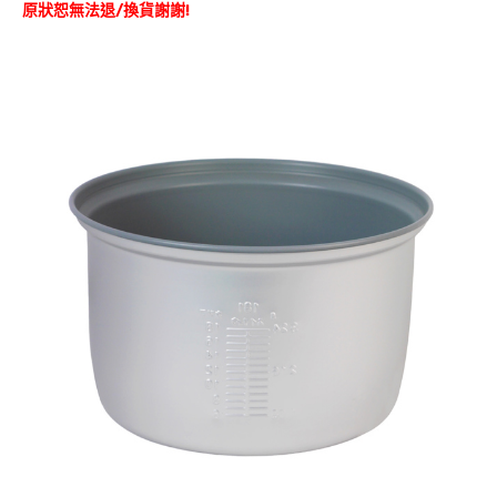
原狀恕無法退/換貨謝謝!