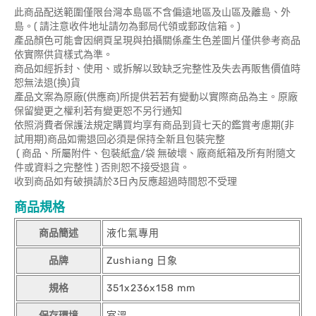
此商品配送範圍僅限台灣本島區不含偏遠地區及山區及離島、外
島。( 請注意收件地址請勿為郵局代領或郵政信箱。)
產品顏色可能會因網頁呈現與拍攝關係產生色差圖片僅供參考商品
依實際供貨樣式為準。
商品如經拆封、使用、或拆解以致缺乏完整性及失去再販售價值時
恕無法退(換)貨
產品文案為原廠(供應商)所提供若若有變動以實際商品為主。原廠
保留變更之權利若有變更恕不另行通知
依照消費者保護法規定購買均享有商品到貨七天的鑑賞考慮期(非
試用期)商品如需退回必須是保持全新且包裝完整
( 商品、所屬附件、包裝紙盒/袋 無破壞、廠商紙箱及所有附隨文
件或資料之完整性 ) 否則恕不接受退貨。
收到商品如有破損請於3日內反應超過時間恕不受理
商品規格
商品簡述
液化氣專用
品牌
Zushiang 日象
規格
351x236x158 mm
保存環境
室溫