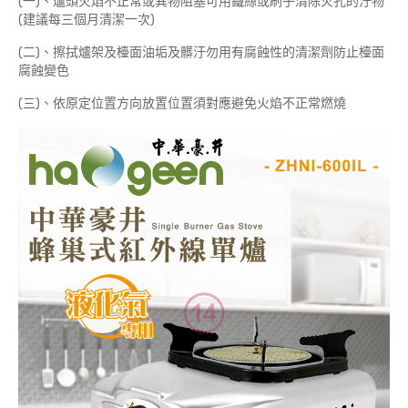
(一)、爐頭火焰不正常或異物阻塞可用鐵絲或刷子清除火孔的汙物
(建議每三個月清潔一次)
(二)、擦拭爐架及檯面油垢及髒汙勿用有腐蝕性的清潔劑防止檯面
腐蝕變色
(三)、依原定位置方向放置位置須對應避免火焰不正常燃燒