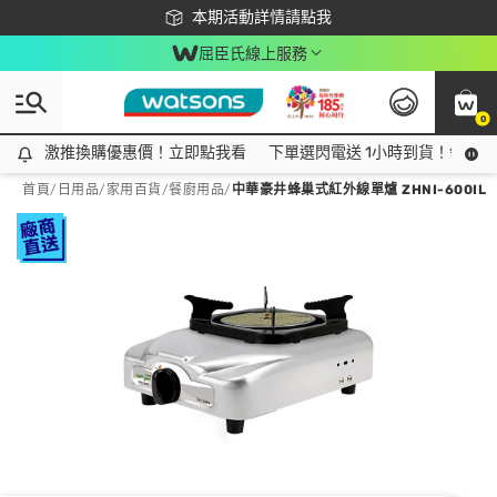
下載app最高回饋$350
本期活動詳情請點我
屈臣氏線上服務
0
激推換購優惠價！立即點我看
激推換購優惠價！立即點我看
下單選閃電送 1小時到貨！領神券
首頁
/
日用品
/
家用百貨
/
餐廚用品
/
中華豪井蜂巢式紅外線單爐 ZHNI-600IL