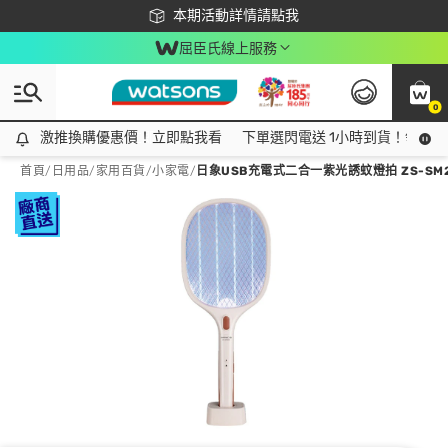
下載app最高回饋$350
本期活動詳情請點我
屈臣氏線上服務
0
激推換購優惠價！立即點我看
激推換購優惠價！立即點我看
下單選閃電送 1小時到貨！領神券
首頁
/
日用品
/
家用百貨
/
小家電
/
日象USB充電式二合一紫光誘蚊燈拍 ZS-SM2