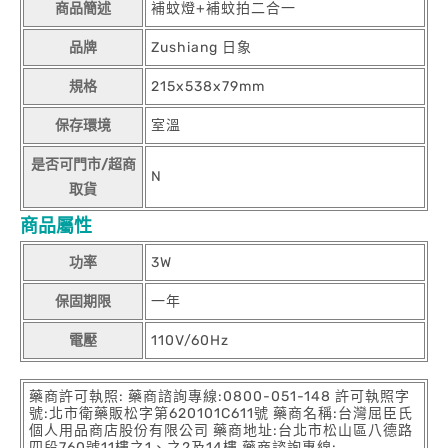
商品簡述
補蚊燈+補蚊拍二合一
品牌
Zushiang 日象
規格
215x538x79mm
保存環境
室溫
是否可門市/超商
N
取貨
商品屬性
功率
3W
保固期限
一年
電壓
110V/60Hz
藥商許可執照: 藥商諮詢專線:0800-051-148 許可執照字
號:北市衛藥販松字第620101C611號 藥商名稱:台灣屈臣氏
個人用品商店股份有限公司 藥商地址:台北市松山區八德路
四段760號11樓之1、之2及14樓 藥商諮詢專線: