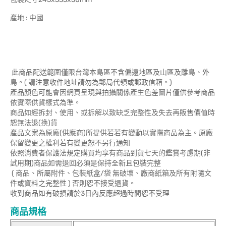
產地 : 中國
此商品配送範圍僅限台灣本島區不含偏遠地區及山區及離島、外
島。( 請注意收件地址請勿為郵局代領或郵政信箱。)
產品顏色可能會因網頁呈現與拍攝關係產生色差圖片僅供參考商品
依實際供貨樣式為準。
商品如經拆封、使用、或拆解以致缺乏完整性及失去再販售價值時
恕無法退(換)貨
產品文案為原廠(供應商)所提供若若有變動以實際商品為主。原廠
保留變更之權利若有變更恕不另行通知
依照消費者保護法規定購買均享有商品到貨七天的鑑賞考慮期(非
試用期)商品如需退回必須是保持全新且包裝完整
( 商品、所屬附件、包裝紙盒/袋 無破壞、廠商紙箱及所有附隨文
件或資料之完整性 ) 否則恕不接受退貨。
收到商品如有破損請於3日內反應超過時間恕不受理
商品規格